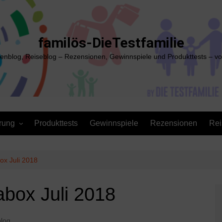
familös-DieTestfamilie
ienblog, Reiseblog – Rezensionen, Gewinnspiele und Produkttests – vo
rung
Produkttests
Gewinnspiele
Rezensionen
Rei
ox Juli 2018
abox Juli 2018
blog