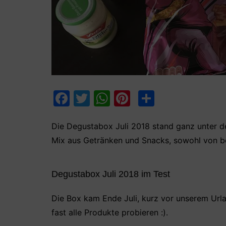
F
T
W
Pi
T
a
w
h
nt
ei
c
itt
at
er
le
Die Degustabox Juli 2018 stand ganz unter d
Mix aus Getränken und Snacks, sowohl von be
e
er
s
e
n
b
A
st
Degustabox Juli 2018 im Test
o
p
o
p
Die Box kam Ende Juli, kurz vor unserem Urlau
k
fast alle Produkte probieren :).