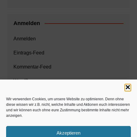
Anmelden
Anmelden
Eintrags-Feed
Kommentar-Feed
WordPress.org
Wir verwenden Cookies, um unsere Website zu optimieren. Denn ohne
diese wissen wir z.B. nicht, welche Inhalte und Aktionen euch interessieren
Zahnarzt München
und wir können euch ohne eure Zustimmung bestimmte Inhalte nicht mehr
anzeigen.
www.estaregistrierung.org – ESTA
Akzeptieren