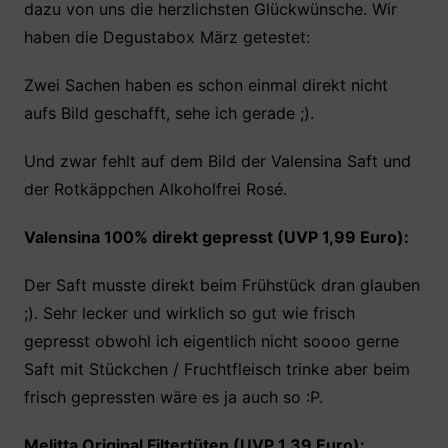
dazu von uns die herzlichsten Glückwünsche. Wir
e
er
s
e
n
haben die Degustabox März getestet:
b
A
st
o
p
Zwei Sachen haben es schon einmal direkt nicht
o
p
aufs Bild geschafft, sehe ich gerade ;).
k
Und zwar fehlt auf dem Bild der Valensina Saft und
der Rotkäppchen Alkoholfrei Rosé.
Valensina 100% direkt gepresst (UVP 1,99 Euro):
Der Saft musste direkt beim Frühstück dran glauben
;). Sehr lecker und wirklich so gut wie frisch
gepresst obwohl ich eigentlich nicht soooo gerne
Saft mit Stückchen / Fruchtfleisch trinke aber beim
frisch gepressten wäre es ja auch so :P.
Melitta Original Filtertüten (UVP 1,39 Euro):