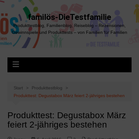
Zum
Inhalt
familös-DieTestfamilie
springen
Produkttestblog, Familienblog, Reiseblog – Rezensionen,
Gewinnspiele und Produkttests – von Familien für Familien
Start
Produkttestblog
Produkttest: Degustabox März feiert 2-jähriges bestehen
Produkttest: Degustabox März
feiert 2-jähriges bestehen