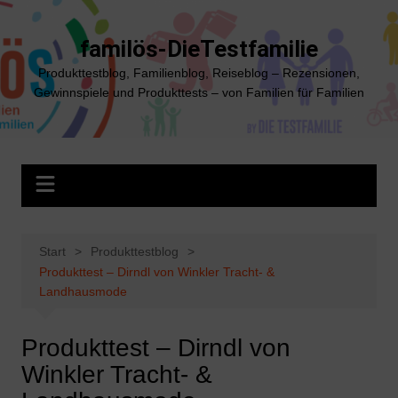
Zum
Inhalt
familös-DieTestfamilie
springen
Produkttestblog, Familienblog, Reiseblog – Rezensionen,
Gewinnspiele und Produkttests – von Familien für Familien
Start
Produkttestblog
Produkttest – Dirndl von Winkler Tracht- &
Landhausmode
Produkttest – Dirndl von
Winkler Tracht- &