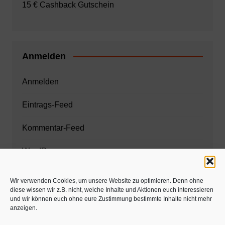
15 € Cashback Gutschein
Anmelden
Anmelden
Eintrags-Feed
Kommentar-Feed
WordPress.org
Wir verwenden Cookies, um unsere Website zu optimieren. Denn ohne
diese wissen wir z.B. nicht, welche Inhalte und Aktionen euch interessieren
Zahnarzt München
und wir können euch ohne eure Zustimmung bestimmte Inhalte nicht mehr
anzeigen.