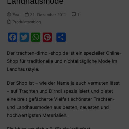
Landhausmode
Eva
31. Dezember 2011
1
Produkttestblog
F
T
W
Pi
T
a
w
h
nt
ei
c
itt
at
er
le
Der trachten-dirndl-shop.de ist ein spezieller Online-
Shop für traditionelle und nichtalltägliche Mode im
e
er
s
e
n
Landhausstyle.
b
A
st
o
p
Der Shop ist – wie der Name ja auch vermuten lässt
o
p
– auf Trachten und Dirndl spezialisiert und bietet
k
eine breit gefächerte Vielfalt schönster Trachten-
und Landhausmoden aus besten, neuesten und
hochwertigsten Materialien.