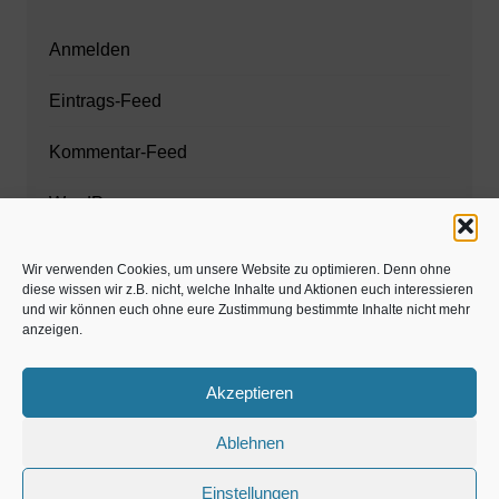
Anmelden
Eintrags-Feed
Kommentar-Feed
WordPress.org
Wir verwenden Cookies, um unsere Website zu optimieren. Denn ohne
diese wissen wir z.B. nicht, welche Inhalte und Aktionen euch interessieren
Zahnarzt München
und wir können euch ohne eure Zustimmung bestimmte Inhalte nicht mehr
anzeigen.
www.estaregistrierung.org – ESTA
Akzeptieren
Ablehnen
©familös - dieTestfamilie -
Einstellungen