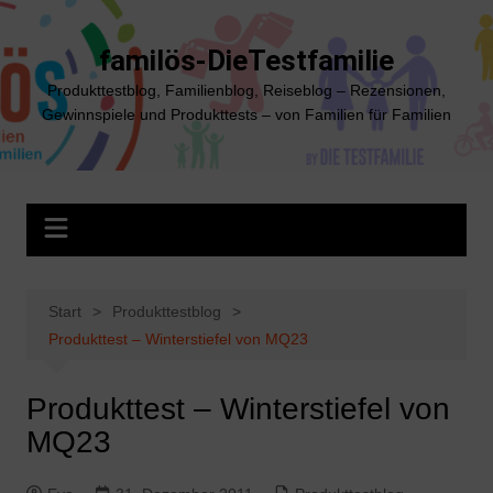
Zum
Inhalt
familös-DieTestfamilie
springen
Produkttestblog, Familienblog, Reiseblog – Rezensionen,
Gewinnspiele und Produkttests – von Familien für Familien
Start
Produkttestblog
Produkttest – Winterstiefel von MQ23
Produkttest – Winterstiefel von
MQ23