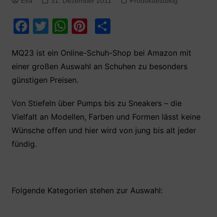
Eva
31. Dezember 2011
Produkttestblog
F
T
W
Pi
T
a
w
h
nt
ei
c
itt
at
er
le
MQ23 ist ein Online-Schuh-Shop bei Amazon mit
einer großen Auswahl an Schuhen zu besonders
e
er
s
e
n
günstigen Preisen.
b
A
st
o
p
Von Stiefeln über Pumps bis zu Sneakers – die
o
p
Vielfalt an Modellen, Farben und Formen lässt keine
k
Wünsche offen und hier wird von jung bis alt jeder
fündig.
Folgende Kategorien stehen zur Auswahl: