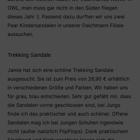
c
itt
at
er
le
OWL, man muss gar nicht in den Süden fliegen
e
er
s
e
n
dieses Jahr :). Passend dazu durften wir uns zwei
b
A
st
Paar Kindersandalen in unserer Deichmann Filiale
o
p
aussuchen.
o
p
k
Trekking Sandale
Jamie hat sich eine schöne Trekking Sandale
ausgesucht. Sie ist zum Preis von 26,90 € erhältlich
in verschiedenen Größe und Farben. Wir haben uns
für grau, blau entschieden. Sehr gut gefällt mir, dass
die Sandalen vorne geschlossen sind, bei Jungs
finde ich das praktischer und auch schöner. Offene
Sandalen mag ich bei Jungen Schuhen irgendwie
nicht (außer natürlich FlipFlops). Dank praktischem