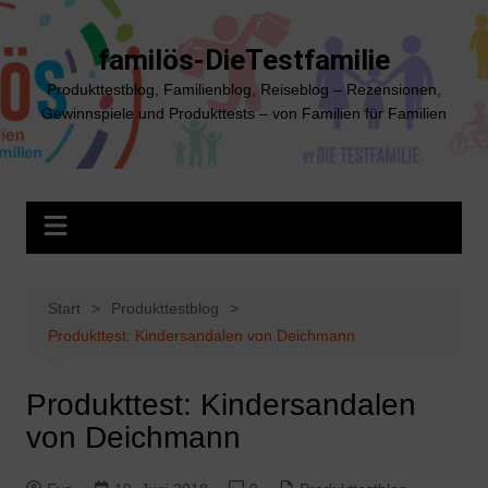
Zum
Inhalt
familös-DieTestfamilie
springen
Produkttestblog, Familienblog, Reiseblog – Rezensionen,
Gewinnspiele und Produkttests – von Familien für Familien
Start
Produkttestblog
Produkttest: Kindersandalen von Deichmann
Produkttest: Kindersandalen
von Deichmann