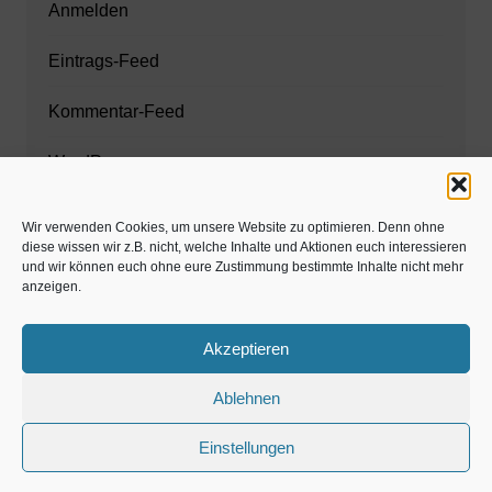
Anmelden
Eintrags-Feed
Kommentar-Feed
WordPress.org
Wir verwenden Cookies, um unsere Website zu optimieren. Denn ohne
diese wissen wir z.B. nicht, welche Inhalte und Aktionen euch interessieren
Zahnarzt München
und wir können euch ohne eure Zustimmung bestimmte Inhalte nicht mehr
anzeigen.
www.estaregistrierung.org – ESTA
Akzeptieren
Ablehnen
©familös - dieTestfamilie -
Einstellungen
Kolumne
Privates
Einschulung & Schulzeit
Weihnachten, Adventszeit
Magazin
Gastartikel