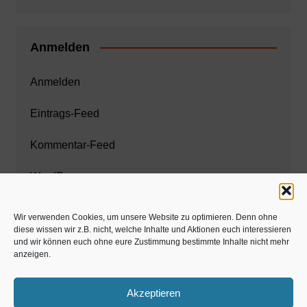
Anmelden
Anmelden
Eintrags-Feed
Kommentar-Feed
WordPress.org
Wir verwenden Cookies, um unsere Website zu optimieren. Denn ohne
diese wissen wir z.B. nicht, welche Inhalte und Aktionen euch interessieren
Zahnarzt München
und wir können euch ohne eure Zustimmung bestimmte Inhalte nicht mehr
anzeigen.
www.estaregistrierung.org – ESTA
Akzeptieren