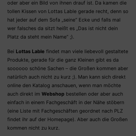
oder aber ein Bild von ihnen drauf ist. Da kamen die
e
er
s
e
n
tollen Kissen von Lottas Lable gerade recht, denn so
b
A
st
hat jeder auf dem Sofa „seine“ Ecke und falls mal
o
p
wer falsches da sitzt heißt es „Das ist nicht dein
o
p
Platz da steht mein Name“ ;).
k
Bei
Lottas Lable
findet man viele liebevoll gestaltete
Produkte, gerade für die ganz Kleinen gibt es da
soooooo schöne Sachen – die Großen kommen aber
natürlich auch nicht zu kurz ;). Man kann sich direkt
online den Katalog anschauen, wenn man möchte
auch direkt im
Webshop
bestellen oder aber auch
einfach in einem Fachgeschäft in der Nähe stöbern
(eine Liste mit Fachgeschäften geordnet nach PLZ
findet ihr auf der Homepage). Aber auch die Großen
kommen nicht zu kurz.