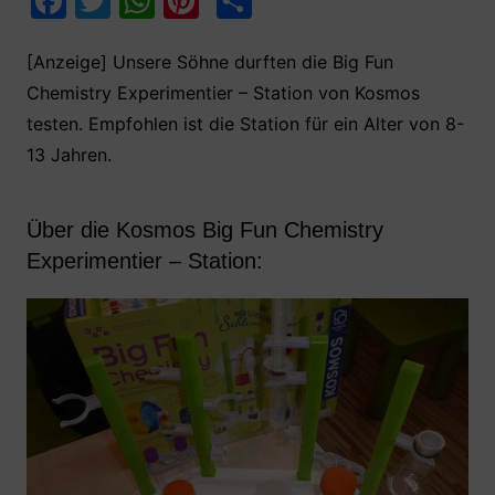
F
T
W
Pi
T
a
w
h
nt
ei
c
itt
at
er
le
[Anzeige] Unsere Söhne durften die Big Fun
Chemistry Experimentier – Station von Kosmos
e
er
s
e
n
testen. Empfohlen ist die Station für ein Alter von 8-
b
A
st
13 Jahren.
o
p
o
p
Über die Kosmos Big Fun Chemistry
k
Experimentier – Station: