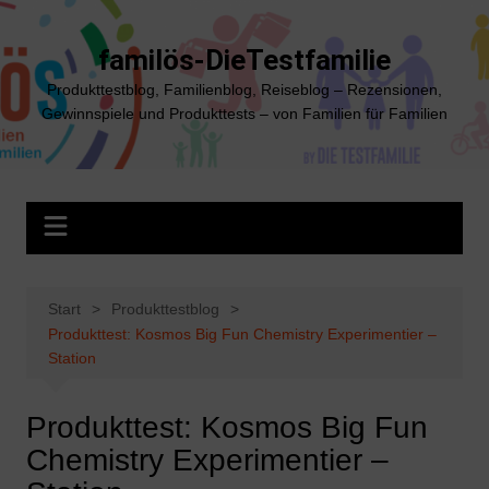
Zum
Inhalt
familös-DieTestfamilie
springen
Produkttestblog, Familienblog, Reiseblog – Rezensionen,
Gewinnspiele und Produkttests – von Familien für Familien
Start
Produkttestblog
Produkttest: Kosmos Big Fun Chemistry Experimentier –
Station
Produkttest: Kosmos Big Fun
Chemistry Experimentier –