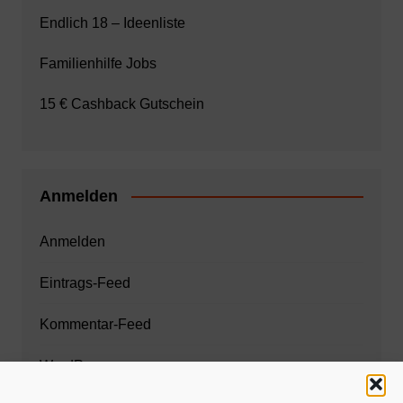
Endlich 18 – Ideenliste
Familienhilfe Jobs
15 € Cashback Gutschein
Anmelden
Anmelden
Eintrags-Feed
Kommentar-Feed
WordPress.org