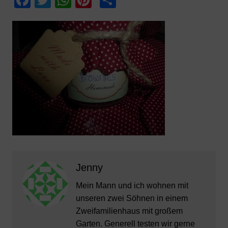
a
w
h
nt
ei
c
itt
at
er
le
e
er
s
e
n
b
A
st
o
p
o
p
k
Jenny
Mein Mann und ich wohnen mit
unseren zwei Söhnen in einem
Zweifamilienhaus mit großem
Garten. Generell testen wir gerne