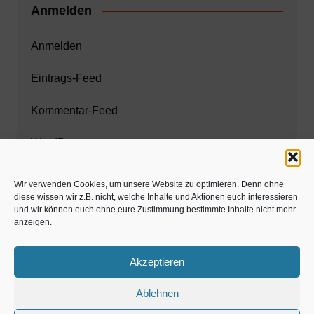
Anmelden
Anmelden
Eintrags-Feed
Kommentar-Feed
WordPress.org
Wir verwenden Cookies, um unsere Website zu optimieren. Denn ohne
diese wissen wir z.B. nicht, welche Inhalte und Aktionen euch interessieren
Zahnarzt München
und wir können euch ohne eure Zustimmung bestimmte Inhalte nicht mehr
anzeigen.
www.estaregistrierung.org – ESTA
Akzeptieren
Ablehnen
©familös - dieTestfamilie -