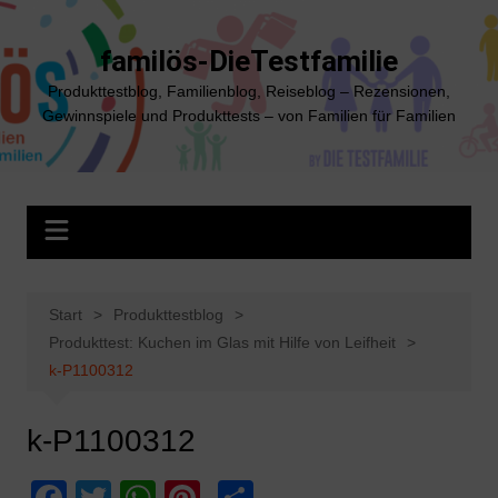
Zum
Inhalt
familös-DieTestfamilie
springen
Produkttestblog, Familienblog, Reiseblog – Rezensionen,
Gewinnspiele und Produkttests – von Familien für Familien
Start
Produkttestblog
Produkttest: Kuchen im Glas mit Hilfe von Leifheit
k-P1100312
k-P1100312
F
T
W
Pi
T