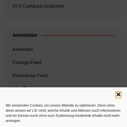
15 € Cashback Gutschein
Anmelden
Anmelden
Eintrags-Feed
Kommentar-Feed
WordPress.org
Wir verwenden Cookies, um unsere Website zu optimieren. Denn ohne
diese wissen wir z.B. nicht, welche Inhalte und Aktionen euch interessieren
Zahnarzt München
und wir können euch ohne eure Zustimmung bestimmte Inhalte nicht mehr
anzeigen.