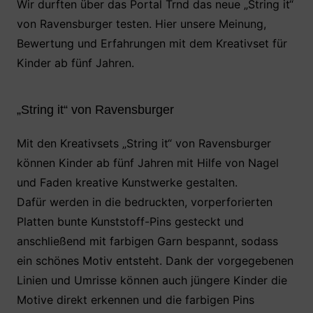
c
itt
at
er
le
Wir durften über das Portal Trnd das neue „String it“
von Ravensburger testen. Hier unsere Meinung,
e
er
s
e
n
Bewertung und Erfahrungen mit dem Kreativset für
b
A
st
Kinder ab fünf Jahren.
o
p
o
p
„String it“ von Ravensburger
k
Mit den Kreativsets „String it“ von Ravensburger
können Kinder ab fünf Jahren mit Hilfe von Nagel
und Faden kreative Kunstwerke gestalten.
Dafür werden in die bedruckten, vorperforierten
Platten bunte Kunststoff-Pins gesteckt und
anschließend mit farbigen Garn bespannt, sodass
ein schönes Motiv entsteht. Dank der vorgegebenen
Linien und Umrisse können auch jüngere Kinder die
Motive direkt erkennen und die farbigen Pins