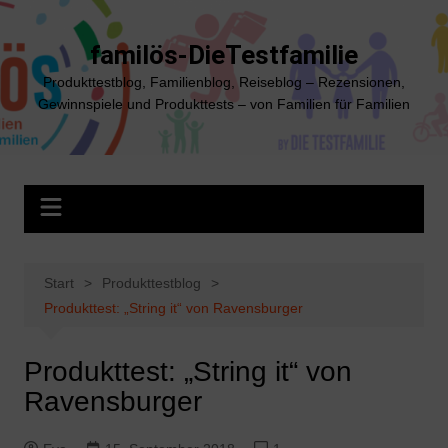
Zum
Inhalt
familös-DieTestfamilie
springen
Produkttestblog, Familienblog, Reiseblog – Rezensionen,
Gewinnspiele und Produkttests – von Familien für Familien
Start
Produkttestblog
Produkttest: „String it“ von Ravensburger
Produkttest: „String it“ von
Ravensburger