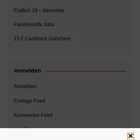
Endlich 18 – Ideenliste
Familienhilfe Jobs
15 € Cashback Gutschein
Anmelden
Anmelden
Eintrags-Feed
Kommentar-Feed
WordPress.org