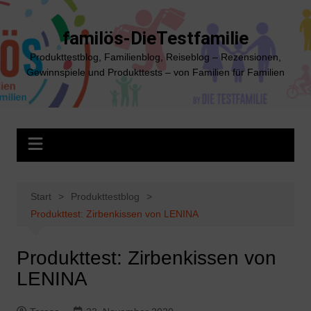
Zum
Inhalt
familös-DieTestfamilie
springen
Produkttestblog, Familienblog, Reiseblog – Rezensionen,
Gewinnspiele und Produkttests – von Familien für Familien
Start
Produkttestblog
Produkttest: Zirbenkissen von LENINA
Produkttest: Zirbenkissen von
LENINA