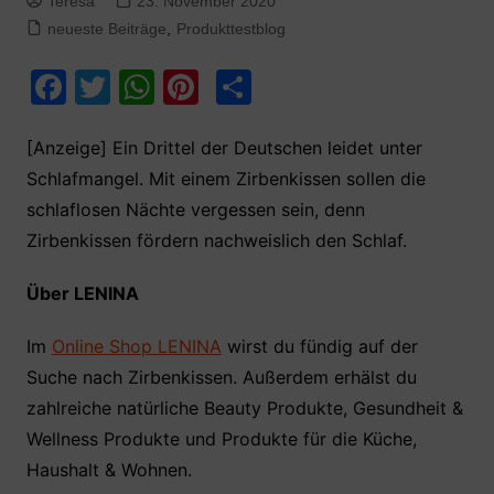
Teresa
23. November 2020
neueste Beiträge
,
Produkttestblog
F
T
W
Pi
T
a
w
h
nt
ei
c
itt
at
er
le
[Anzeige] Ein Drittel der Deutschen leidet unter
Schlafmangel. Mit einem Zirbenkissen sollen die
e
er
s
e
n
schlaflosen Nächte vergessen sein, denn
b
A
st
Zirbenkissen fördern nachweislich den Schlaf.
o
p
o
p
Über LENINA
k
Im
Online Shop LENINA
wirst du fündig auf der
Suche nach Zirbenkissen. Außerdem erhälst du
zahlreiche natürliche Beauty Produkte, Gesundheit &
Wellness Produkte und Produkte für die Küche,
Haushalt & Wohnen.