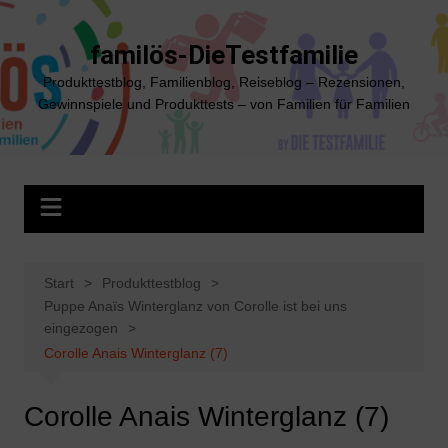
Zum
Inhalt
familös-DieTestfamilie
springen
Produkttestblog, Familienblog, Reiseblog – Rezensionen,
Gewinnspiele und Produkttests – von Familien für Familien
Start
Produkttestblog
Puppe Anaïs Winterglanz von Corolle ist bei uns
eingezogen
Corolle Anais Winterglanz (7)
Corolle Anais Winterglanz (7)