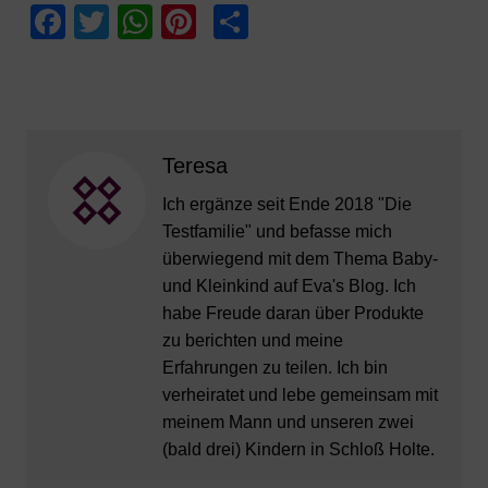
F
T
W
Pi
T
a
w
h
nt
ei
c
itt
at
er
le
e
er
s
e
n
b
A
st
Teresa
o
p
Ich ergänze seit Ende 2018 "Die
o
p
Testfamilie" und befasse mich
k
überwiegend mit dem Thema Baby-
und Kleinkind auf Eva's Blog. Ich
habe Freude daran über Produkte
zu berichten und meine
Erfahrungen zu teilen. Ich bin
verheiratet und lebe gemeinsam mit
meinem Mann und unseren zwei
(bald drei) Kindern in Schloß Holte.