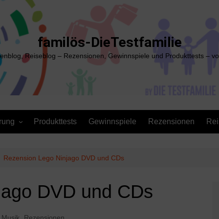
familös-DieTestfamilie
ienblog, Reiseblog – Rezensionen, Gewinnspiele und Produkttests – vo
rung
Produkttests
Gewinnspiele
Rezensionen
Rei
Rezension Lego Ninjago DVD und CDs
njago DVD und CDs
 Musik
,
Rezensionen