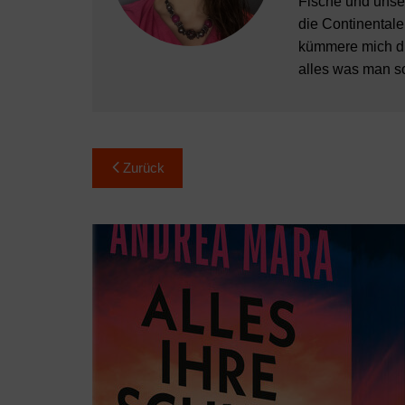
Fische und unser
die Continentale
kümmere mich die
alles was man s
Beitragsnavigation
Zurück