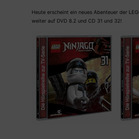
a
w
h
nt
ei
c
itt
at
er
le
Heute erscheint ein neues Abenteuer der LEG
weiter auf DVD 8.2 und CD 31 und 32!
e
er
s
e
n
b
A
st
o
p
o
p
k