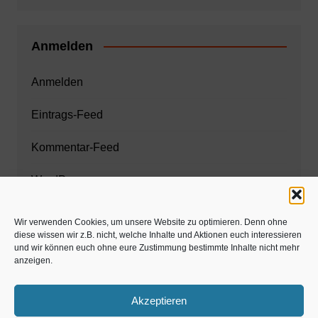
Anmelden
Anmelden
Eintrags-Feed
Kommentar-Feed
WordPress.org
Wir verwenden Cookies, um unsere Website zu optimieren. Denn ohne
diese wissen wir z.B. nicht, welche Inhalte und Aktionen euch interessieren
Zahnarzt München
und wir können euch ohne eure Zustimmung bestimmte Inhalte nicht mehr
anzeigen.
www.estaregistrierung.org – ESTA
Akzeptieren