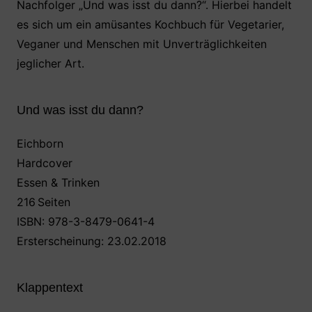
Nachfolger „Und was isst du dann?“. Hierbei handelt
b
A
st
es sich um ein amüsantes Kochbuch für Vegetarier,
o
p
Veganer und Menschen mit Unverträglichkeiten
o
p
jeglicher Art.
k
Und was isst du dann?
Eichborn
Hardcover
Essen & Trinken
216 Seiten
ISBN: 978-3-8479-0641-4
Ersterscheinung: 23.02.2018
Klappentext