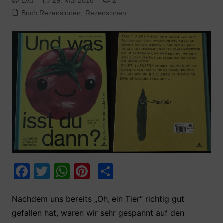
Eva
29. Mai 2018
2
Buch Rezensionen
,
Rezensionen
F
T
W
Pi
T
a
w
h
nt
ei
c
itt
at
er
le
Nachdem uns bereits „Oh, ein Tier“ richtig gut
gefallen hat, waren wir sehr gespannt auf den
e
er
s
e
n