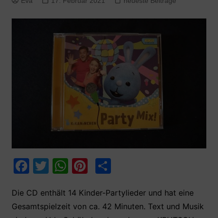
Eva
17. Februar 2021
neueste Beiträge
F
T
W
Pi
T
a
w
h
nt
ei
c
itt
at
er
le
Die CD enthält 14 Kinder-Partylieder und hat eine
Gesamtspielzeit von ca. 42 Minuten. Text und Musik
e
er
s
e
n