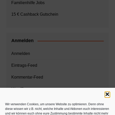
Familienhilfe Jobs
15 € Cashback Gutschein
Anmelden
Anmelden
Eintrags-Feed
Kommentar-Feed
WordPress.org
Wir verwenden Cookies, um unsere Website zu optimieren. Denn ohne
diese wissen wir z.B. nicht, welche Inhalte und Aktionen euch interessieren
Zahnarzt München
und wir können euch ohne eure Zustimmung bestimmte Inhalte nicht mehr