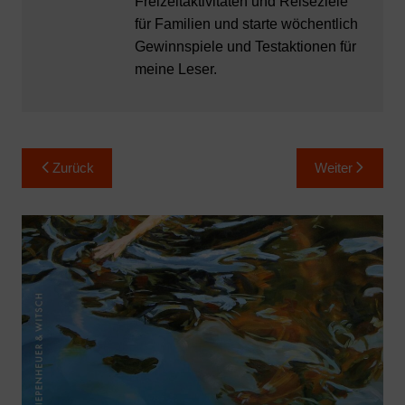
Freizeitaktivitäten und Reiseziele
für Familien und starte wöchentlich
Gewinnspiele und Testaktionen für
meine Leser.
Beitragsnavigation
Zurück
Weiter