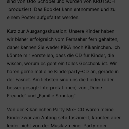
sind von Udo Schöbel und wurden von KRUTSCH​
b
A
st
produziert. Das Booklet kann entnommen und zu
o
p
einem Poster aufgefaltet werden.
o
p
k
Kurz zur Ausgangssituation: Unsere Kinder haben
wir bisher erfolgreich vom Fernseher fern gehalten,
daher kennen Sie weder KiKA noch Kikaninchen. Ich
könnte mir vorstellen, dass die CD für Kinder, die
wissen, worum es geht ein tolles Geschenk ist. Wir
hören gerne mal eine Kinderparty-CD an, gerade in
der Fasnet. Am liebsten sind uns die Lieder (oder
besser gesagt: Interpretationen) von „Deine
Freunde“ und „Familie Sonntag“.
Von der Kikaninchen Party Mix- CD waren meine
Kinderzwar am Anfang sehr fasziniert, konnten aber
leider nicht von der Musik zu einer Party oder