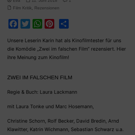
Eva
11. Juni 2018
1
Film Kritik
,
Rezensionen
F
T
W
Pi
T
a
w
h
nt
ei
c
itt
at
er
le
Unsere Leserin Karin hat als Kinofilmtester für uns
die Komödie „Zwei im falschen Film“ rezensiert. Hier
e
er
s
e
n
ihre Meinung zum Kinofilm!
b
A
st
o
p
ZWEI IM FALSCHEN FILM
o
p
k
Regie & Buch: Laura Lackmann
mit Laura Tonke und Marc Hosemann,
Christine Schorn, Rolf Becker, David Bredin, Arnd
Klawitter, Katrin Wichmann, Sebastian Schwarz u.a.