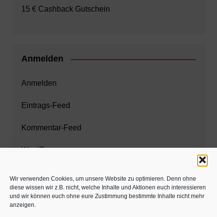
15 € Cashback Gutschein
Anmelden
Anmelden
Eintrags-Feed
Kommentar-Feed
WordPress.org
Wir verwenden Cookies, um unsere Website zu optimieren. Denn ohne
diese wissen wir z.B. nicht, welche Inhalte und Aktionen euch interessieren
Zahnarzt München
und wir können euch ohne eure Zustimmung bestimmte Inhalte nicht mehr
anzeigen.