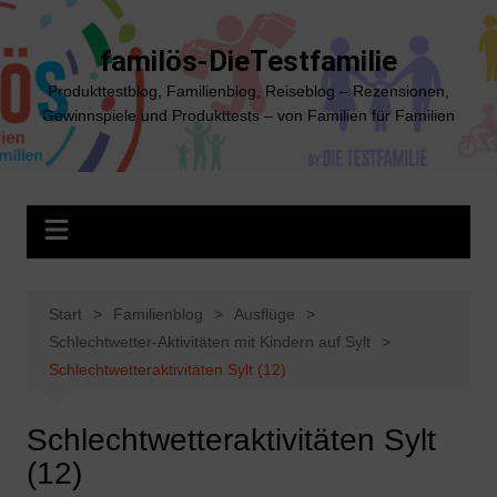
Zum
Inhalt
familös-DieTestfamilie
springen
Produkttestblog, Familienblog, Reiseblog – Rezensionen,
Gewinnspiele und Produkttests – von Familien für Familien
Start
Familienblog
Ausflüge
Schlechtwetter-Aktivitäten mit Kindern auf Sylt
Schlechtwetteraktivitäten Sylt (12)
Schlechtwetteraktivitäten Sylt
(12)