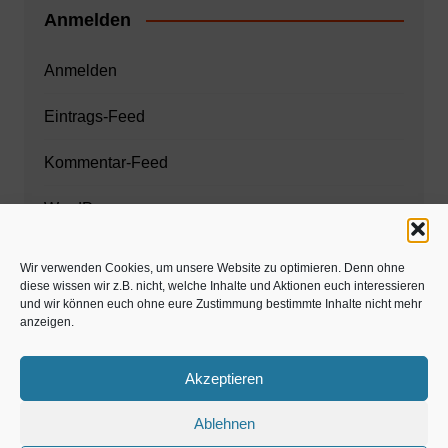
Anmelden
Anmelden
Eintrags-Feed
Kommentar-Feed
WordPress.org
Wir verwenden Cookies, um unsere Website zu optimieren. Denn ohne
diese wissen wir z.B. nicht, welche Inhalte und Aktionen euch interessieren
Zahnarzt München
und wir können euch ohne eure Zustimmung bestimmte Inhalte nicht mehr
anzeigen.
www.estaregistrierung.org – ESTA
Akzeptieren
Ablehnen
©familös - dieTestfamilie -