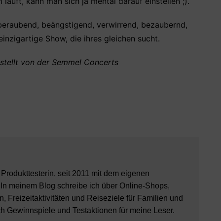
läuft, kann man sich ja mental darauf einstellen ;).
mberaubend, beängstigend, verwirrend, bezaubernd,
einzigartige Show, die ihres gleichen sucht.
estellt von der Semmel Concerts
8 Produkttesterin, seit 2011 mit dem eigenen
 In meinem Blog schreibe ich über Online-Shops,
, Freizeitaktivitäten und Reiseziele für Familien und
ch Gewinnspiele und Testaktionen für meine Leser.