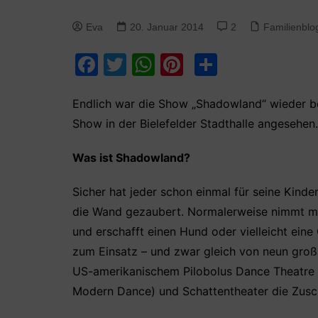
Eva
20. Januar 2014
2
Familienblo
F
T
W
Pi
T
a
w
h
nt
ei
c
itt
at
er
le
Endlich war die Show „Shadowland“ wieder bei
Show in der Bielefelder Stadthalle angesehen.
e
er
s
e
n
b
A
st
Was ist Shadowland?
o
p
Sicher hat jeder schon einmal für seine Kin
o
p
die Wand gezaubert. Normalerweise nimmt man
k
und erschafft einen Hund oder vielleicht ein
zum Einsatz – und zwar gleich von neun groß
US-amerikanischem Pilobolus Dance Theatre b
Modern Dance) und Schattentheater die Zusc