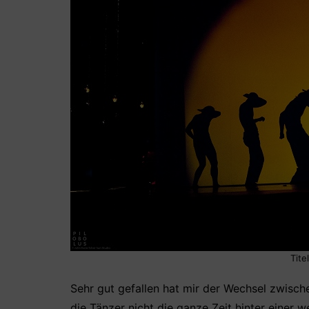
Tite
Sehr gut gefallen hat mir der Wechsel zwisch
die Tänzer nicht die ganze Zeit hinter einer