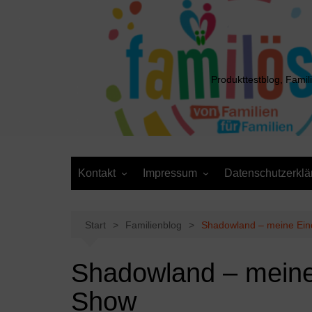
Zum
Inhalt
springen
Produkttestblog, Famil
Kontakt
Impressum
Datenschutzerklä
Presse
Cookie-Richtlinie (EU)
Daten anfordern /
Media Kit
Löschantrag
Start
Familienblog
Shadowland – meine Ein
Shadowland – meine
Show