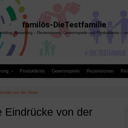
familös-DieTestfamilie
ienblog, Reiseblog – Rezensionen, Gewinnspiele und Produkttests – vo
rung
Produkttests
Gewinnspiele
Rezensionen
Rei
drücke von der Show
 Eindrücke von der