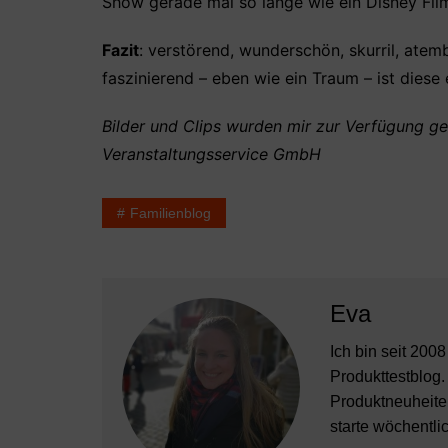
Show gerade mal so lange wie ein Disney Film 
Fazit
: verstörend, wunderschön, skurril, ate
faszinierend – eben wie ein Traum – ist diese 
Bilder und Clips wurden mir zur Verfügung g
Veranstaltungsservice GmbH
Familienblog
Eva
Ich bin seit 200
Produkttestblog.
Produktneuheiten
starte wöchentli