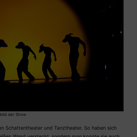
lbild der Show
en Schattentheater und Tanztheater. So haben sich
 weißen Wand versteckt, sondern man konnte sie auch