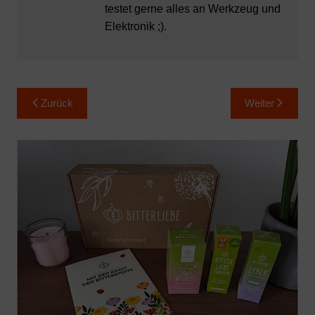
testet gerne alles an Werkzeug und
Elektronik ;).
Beitragsnavigation
Zurück
Weiter