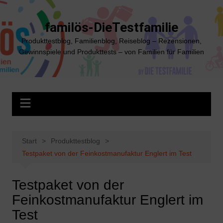
Zum
Inhalt
familös-DieTestfamilie
springen
Produkttestblog, Familienblog, Reiseblog – Rezensionen,
Gewinnspiele und Produkttests – von Familien für Familien
Start
Produkttestblog
Testpaket von der Feinkostmanufaktur Englert im Test
Testpaket von der
Feinkostmanufaktur Englert im
Test