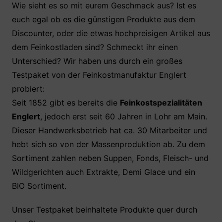
c
itt
at
er
le
Wie sieht es so mit eurem Geschmack aus? Ist es
euch egal ob es die günstigen Produkte aus dem
e
er
s
e
n
Discounter, oder die etwas hochpreisigen Artikel aus
b
A
st
dem Feinkostladen sind? Schmeckt ihr einen
o
p
Unterschied? Wir haben uns durch ein großes
o
p
Testpaket von der Feinkostmanufaktur Englert
k
probiert:
Seit 1852 gibt es bereits die
Feinkostspezialitäten
Englert
, jedoch erst seit 60 Jahren in Lohr am Main.
Dieser Handwerksbetrieb hat ca. 30 Mitarbeiter und
hebt sich so von der Massenproduktion ab. Zu dem
Sortiment zahlen neben Suppen, Fonds, Fleisch- und
Wildgerichten auch Extrakte, Demi Glace und ein
BIO Sortiment.
Unser Testpaket beinhaltete Produkte quer durch