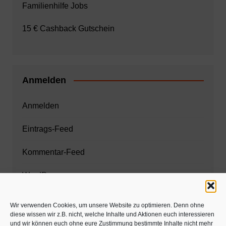
Familienhilfe Jobs
15 € Cashback Gutschein
Anmelden
Anmelden
Eintrags-Feed
Kommentar-Feed
WordPress.org
Wir verwenden Cookies, um unsere Website zu optimieren. Denn ohne
diese wissen wir z.B. nicht, welche Inhalte und Aktionen euch interessieren
Zahnarzt München
und wir können euch ohne eure Zustimmung bestimmte Inhalte nicht mehr