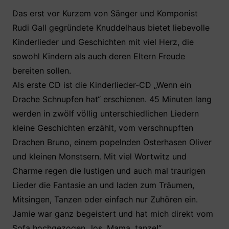
a
w
h
nt
ei
c
itt
at
er
le
Das erst vor Kurzem von Sänger und Komponist
Rudi Gall gegründete Knuddelhaus bietet liebevolle
e
er
s
e
n
Kinderlieder und Geschichten mit viel Herz, die
b
A
st
sowohl Kindern als auch deren Eltern Freude
o
p
bereiten sollen.
o
p
Als erste CD ist die Kinderlieder-CD „Wenn ein
k
Drache Schnupfen hat“ erschienen. 45 Minuten lang
werden in zwölf völlig unterschiedlichen Liedern
kleine Geschichten erzählt, vom verschnupften
Drachen Bruno, einem popelnden Osterhasen Oliver
und kleinen Monstsern. Mit viel Wortwitz und
Charme regen die lustigen und auch mal traurigen
Lieder die Fantasie an und laden zum Träumen,
Mitsingen, Tanzen oder einfach nur Zuhören ein.
Jamie war ganz begeistert und hat mich direkt vom
Sofa hochgezogen „los, Mama, tanze!“.