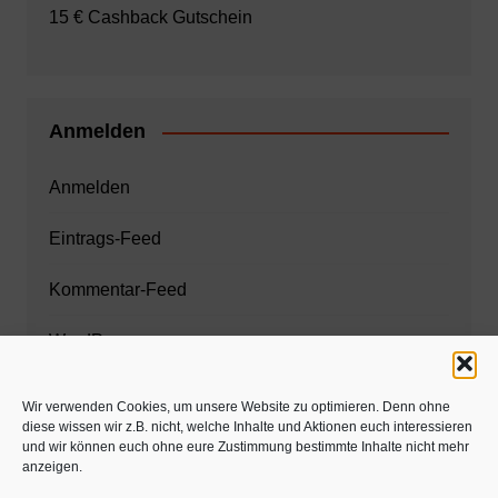
15 € Cashback Gutschein
Anmelden
Anmelden
Eintrags-Feed
Kommentar-Feed
WordPress.org
Wir verwenden Cookies, um unsere Website zu optimieren. Denn ohne
diese wissen wir z.B. nicht, welche Inhalte und Aktionen euch interessieren
Zahnarzt München
und wir können euch ohne eure Zustimmung bestimmte Inhalte nicht mehr
anzeigen.