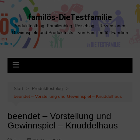
Zum
Inhalt
familös-DieTestfamilie
springen
Produkttestblog, Familienblog, Reiseblog – Rezensionen,
Gewinnspiele und Produkttests – von Familien für Familien
Start
Produkttestblog
beendet – Vorstellung und Gewinnspiel – Knuddelhaus
beendet – Vorstellung und
Gewinnspiel – Knuddelhaus