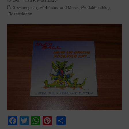
Eva
29. März 2013
Gewinnspiele
,
Hörbücher und Musik
,
Produkttestblog
,
Rezensionen
F
T
W
Pi
T