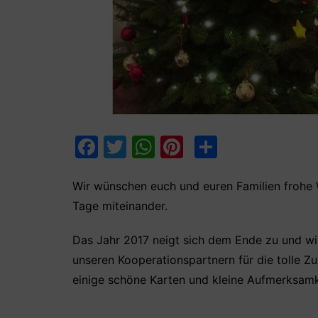
F
T
W
Pi
T
a
w
h
nt
ei
c
itt
at
er
le
Wir wünschen euch und euren Familien frohe 
Tage miteinander.
e
er
s
e
n
b
A
st
Das Jahr 2017 neigt sich dem Ende zu und wir
o
p
unseren Kooperationspartnern für die tolle 
o
p
einige schöne Karten und kleine Aufmerksamke
k