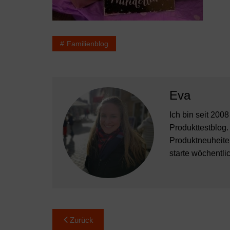
Familienblog
Eva
Ich bin seit 200
Produkttestblog.
Produktneuheiten
starte wöchentli
Beitragsnavigation
Zurück