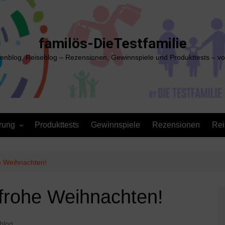
familös-DieTestfamilie
ienblog, Reiseblog – Rezensionen, Gewinnspiele und Produkttests – vo
rung
Produkttests
Gewinnspiele
Rezensionen
Rei
e Weihnachten!
frohe Weihnachten!
blog