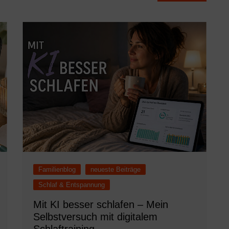
Familienblog
neueste Beiträge
Schlaf & Entspannung
Mit KI besser schlafen – Mein
Selbstversuch mit digitalem
Schlaftraining