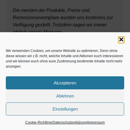
Die meisten der Produkte, Preise und
Rezensionsexemplare wurden uns kostenlos zur
Verfügung gestellt. Trotzdem sagen wir immer
ehrlich unsere Meinung.
Wir verwenden Cookies, um unsere Website zu optimieren. Denn ohne
diese wissen wir z.B. nicht, welche Inhalte und Aktionen euch interessieren
und wir können euch ohne eure Zustimmung bestimmte Inhalte nicht mehr
Endlich 18 – Ideenliste
anzeigen.
Familienhilfe Jobs
Akzeptieren
15 € Cashback Gutschein
Ablehnen
Einstellungen
Anmelden
Cookie-Richtlinie
Datenschutzerklärung
Impressum