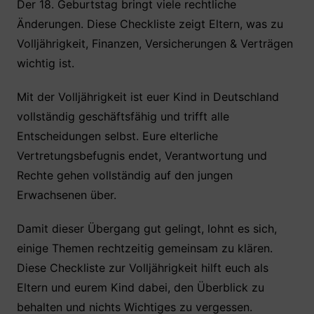
c
itt
at
er
le
Der 18. Geburtstag bringt viele rechtliche
Änderungen. Diese Checkliste zeigt Eltern, was zu
e
er
s
e
n
Volljährigkeit, Finanzen, Versicherungen & Verträgen
b
A
st
wichtig ist.
o
p
o
p
Mit der Volljährigkeit ist euer Kind in Deutschland
k
vollständig geschäftsfähig und trifft alle
Entscheidungen selbst. Eure elterliche
Vertretungsbefugnis endet, Verantwortung und
Rechte gehen vollständig auf den jungen
Erwachsenen über.
Damit dieser Übergang gut gelingt, lohnt es sich,
einige Themen rechtzeitig gemeinsam zu klären.
Diese Checkliste zur Volljährigkeit hilft euch als
Eltern und eurem Kind dabei, den Überblick zu
behalten und nichts Wichtiges zu vergessen.