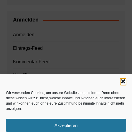
Anmelden
Anmelden
Eintrags-Feed
Kommentar-Feed
WordPress.org
Wir verwenden Cookies, um unsere Website zu optimieren. Denn ohne
diese wissen wir z.B. nicht, welche Inhalte und Aktionen euch interessieren
Zahnarzt München
und wir können euch ohne eure Zustimmung bestimmte Inhalte nicht mehr
anzeigen.
www.estaregistrierung.org – ESTA
Akzeptieren