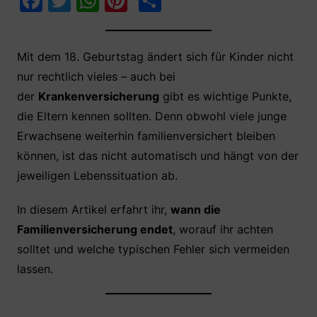
F
T
W
Pi
T
a
w
h
nt
ei
c
itt
at
er
le
Mit dem 18. Geburtstag ändert sich für Kinder nicht
e
er
s
e
n
nur rechtlich vieles – auch bei
b
A
st
der
Krankenversicherung
gibt es wichtige Punkte,
o
p
die Eltern kennen sollten. Denn obwohl viele junge
o
p
Erwachsene weiterhin familienversichert bleiben
k
können, ist das nicht automatisch und hängt von der
jeweiligen Lebenssituation ab.
In diesem Artikel erfahrt ihr,
wann die
Familienversicherung endet
, worauf ihr achten
solltet und welche typischen Fehler sich vermeiden
lassen.