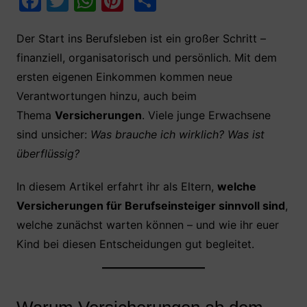
F
T
W
Pi
T
a
w
h
nt
ei
c
itt
at
er
le
Der Start ins Berufsleben ist ein großer Schritt –
finanziell, organisatorisch und persönlich. Mit dem
e
er
s
e
n
ersten eigenen Einkommen kommen neue
b
A
st
Verantwortungen hinzu, auch beim
o
p
Thema
Versicherungen
. Viele junge Erwachsene
o
p
sind unsicher:
Was brauche ich wirklich? Was ist
k
überflüssig?
In diesem Artikel erfahrt ihr als Eltern,
welche
Versicherungen für Berufseinsteiger sinnvoll sind
,
welche zunächst warten können – und wie ihr euer
Kind bei diesen Entscheidungen gut begleitet.