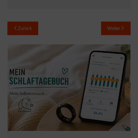
Beitragsnavigation
Zurück
Weiter