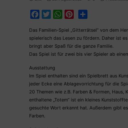
F
T
W
Pi
T
a
w
h
nt
ei
c
itt
at
er
le
Das Familien-Spiel „Gitterrätsel“ von dem Her
spielerisch das Lesen zu fördern. Daher ist e
e
er
s
e
n
bringt aber Spaß für die ganze Familie.
b
A
st
Das Spiel ist für zwei bis vier Spieler ab ein
o
p
o
p
Ausstattung
k
Im Spiel enthalten sind ein Spielbrett aus Kun
jeder Ecke eine Ablagevorrichtung für die Spi
20 Themen wie z.B. Farben & Formen, Haus, Kö
enthaltene „Totem“ ist ein kleines Kunststoff
gesuchte Wort erkannt hat. Außerdem gibt es 
Farben.