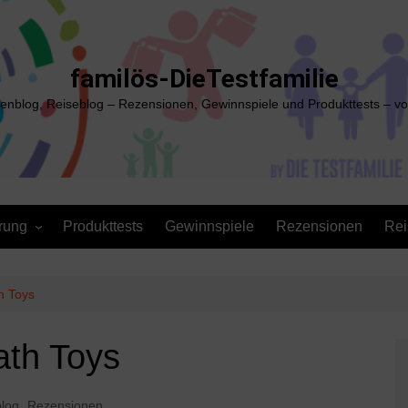
familös-DieTestfamilie
ienblog, Reiseblog – Rezensionen, Gewinnspiele und Produkttests – vo
rung
Produkttests
Gewinnspiele
Rezensionen
Rei
th Toys
iath Toys
blog
,
Rezensionen