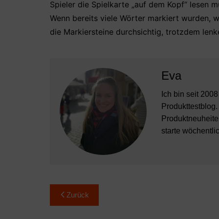
Spieler die Spielkarte „auf dem Kopf“ lesen m
Wenn bereits viele Wörter markiert wurden, wi
die Markiersteine durchsichtig, trotzdem lenk
Eva
Ich bin seit 200
Produkttestblog.
Produktneuheiten
starte wöchentli
Beitragsnavigation
Zurück