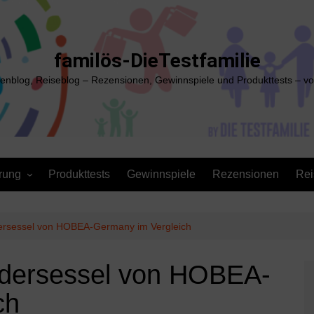
familös-DieTestfamilie
ienblog, Reiseblog – Rezensionen, Gewinnspiele und Produkttests – vo
rung
Produkttests
Gewinnspiele
Rezensionen
Rei
ersessel von HOBEA-Germany im Vergleich
ndersessel von HOBEA-
ch