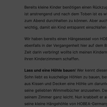
a
w
h
nt
ei
c
itt
at
er
le
Bereits kleine Kinder benötigen einen Rückz
ist anstrengend und nach dem Toben ist es wi
e
er
s
e
n
zum Abend durchhalten zu können. Aber auch
b
A
st
wichtig, damit ein Kind entspannt einschlafen
o
p
o
p
Wir haben bereits einen Hängesessel von H
k
ebenfalls in der Vergangenheit hier auf dem B
Zeit darin verbringt wollte ich meinen Kinde
ihren Kinderzimmern schaffen.
Lass und eine Höhle bauen
! Wer kennt diese
Sohn liebt es kuschelige Höhlen zu bauen, b
aus Kissen und Decken eine Höhle um darunte
seine geliebten Wimmelbücher anzusehen. Des
seinem Zimmer ganz leicht. Nun krabbelt er a
seine kleine Hängehöhle von HOBEA-Germany