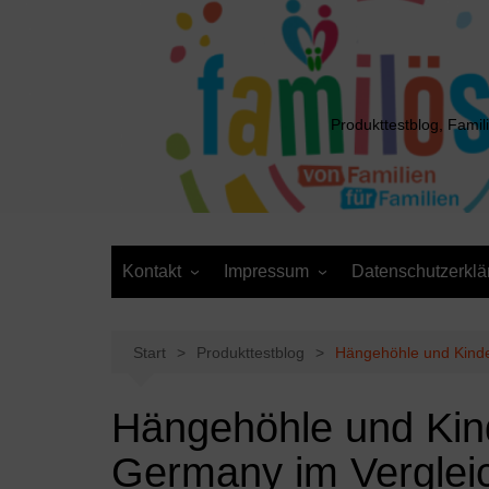
Zum
Inhalt
springen
Produkttestblog, Famil
Kontakt
Impressum
Datenschutzerklä
Presse
Cookie-Richtlinie (EU)
Daten anfordern /
Media Kit
Löschantrag
Start
Produkttestblog
Hängehöhle und Kind
Hängehöhle und Ki
Germany im Verglei