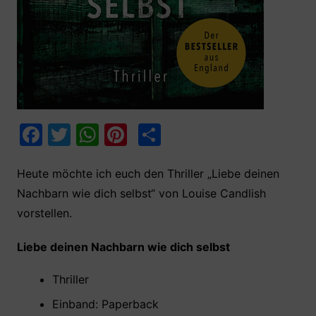
F
T
W
Pi
T
a
w
h
nt
ei
c
itt
at
er
le
Heute möchte ich euch den Thriller „Liebe deinen
Nachbarn wie dich selbst“ von Louise Candlish
e
er
s
e
n
vorstellen.
b
A
st
o
p
Liebe deinen Nachbarn wie dich selbst
o
p
Thriller
k
Einband: Paperback