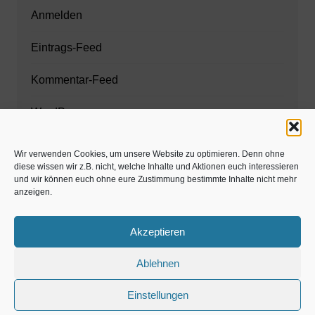
Anmelden
Eintrags-Feed
Kommentar-Feed
WordPress.org
Wir verwenden Cookies, um unsere Website zu optimieren. Denn ohne
diese wissen wir z.B. nicht, welche Inhalte und Aktionen euch interessieren
Zahnarzt München
und wir können euch ohne eure Zustimmung bestimmte Inhalte nicht mehr
anzeigen.
www.estaregistrierung.org – ESTA
Akzeptieren
Ablehnen
©familös - dieTestfamilie -
Einstellungen
Kolumne
Privates
Einschulung & Schulzeit