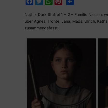
F
T
W
Pi
T
a
w
h
nt
ei
c
itt
at
er
le
Netflix Dark Staffel 1 + 2 – Familie Nielsen:
über Agnes, Tronte, Jana, Mads, Ulrich, Kath
e
er
s
e
n
zusammengefasst!
b
A
st
o
p
o
p
k