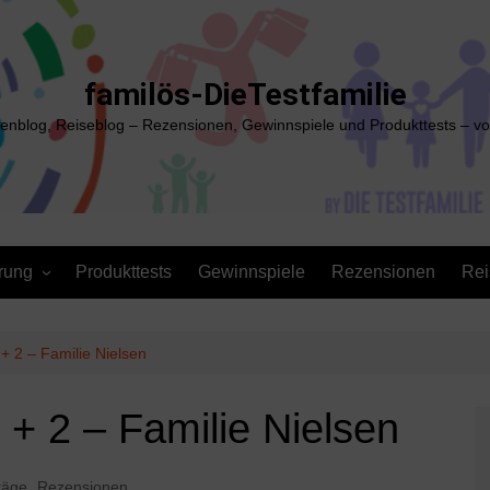
familös-DieTestfamilie
ienblog, Reiseblog – Rezensionen, Gewinnspiele und Produkttests – vo
rung
Produkttests
Gewinnspiele
Rezensionen
Rei
1 + 2 – Familie Nielsen
1 + 2 – Familie Nielsen
räge
,
Rezensionen