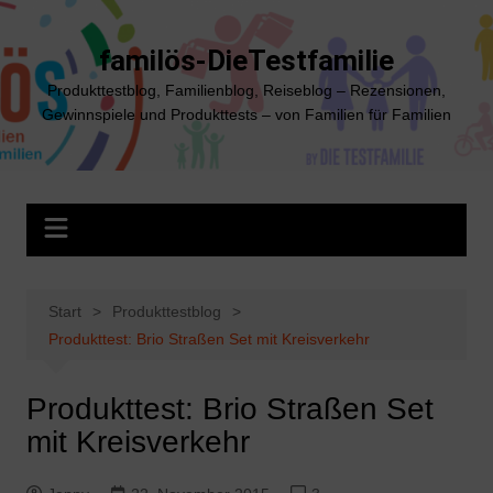
Zum
Inhalt
familös-DieTestfamilie
springen
Produkttestblog, Familienblog, Reiseblog – Rezensionen,
Gewinnspiele und Produkttests – von Familien für Familien
Start
Produkttestblog
Produkttest: Brio Straßen Set mit Kreisverkehr
Produkttest: Brio Straßen Set
mit Kreisverkehr