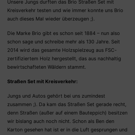
c
itt
at
er
le
Unsere Jungs durften das Brio Straßen Set mit
Kreisverkehr testen und wie immer konnte uns Brio
e
er
s
e
n
auch dieses Mal wieder überzeugen ;).
b
A
st
o
p
Die Marke Brio gibt es schon seit 1884 – nun also
o
p
schon sage und schreibe mehr als 130 Jahre. Seit
k
2014 wird das gesamte Holzspielzeug aus FSC-
zertifiziertem Holz hergestellt, das aus nachhaltig
bewirtschafteten Wäldern stammt.
Straßen Set mit Kreisverkehr:
Jungs und Autos gehört bei uns zumindest
zusammen ;). Da kam das Straßen Set gerade recht,
denn Straßen (außer auf einem Bauteppich) besitzen
wir bislang auch noch nicht. Schon als Ben den
Karton gesehen hat ist er in die Luft gesprungen und