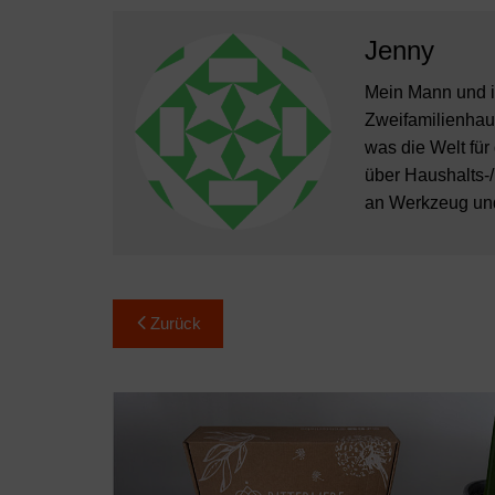
Jenny
Mein Mann und i
Zweifamilienhaus
was die Welt für
über Haushalts-/
an Werkzeug und 
Beitragsnavigation
Zurück