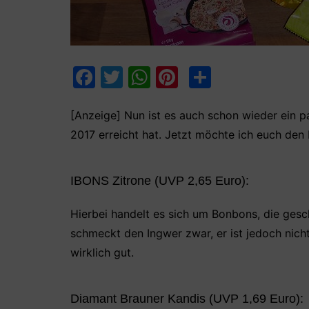
F
T
W
Pi
T
a
w
h
nt
ei
c
itt
at
er
le
[Anzeige] Nun ist es auch schon wieder ein 
2017 erreicht hat. Jetzt möchte ich euch den 
e
er
s
e
n
b
A
st
IBONS Zitrone (UVP 2,65 Euro):
o
p
o
p
Hierbei handelt es sich um Bonbons, die gesc
k
schmeckt den Ingwer zwar, er ist jedoch nicht
wirklich gut.
Diamant Brauner Kandis (UVP 1,69 Euro):