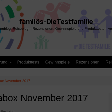
familös-DieTestfamilie
ienblog, Reiseblog – Rezensionen, Gewinnspiele und Produkttests – vo
rung
Produkttests
Gewinnspiele
Rezensionen
Rei
abox November 2017
tabox November 2017
ttestblog