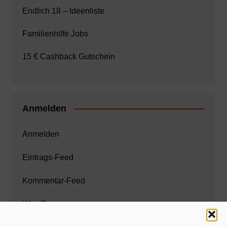
Endlich 18 – Ideenliste
Familienhilfe Jobs
15 € Cashback Gutschein
Anmelden
Anmelden
Eintrags-Feed
Kommentar-Feed
WordPress.org