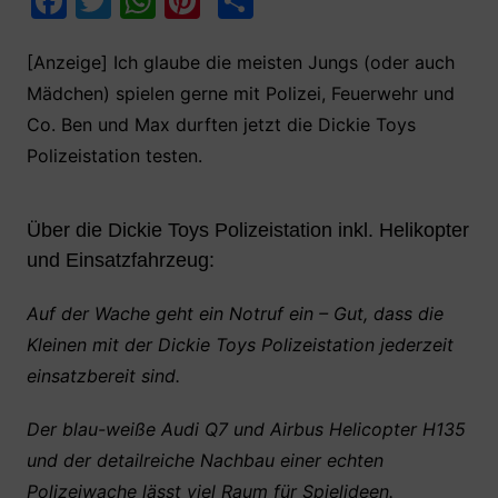
F
T
W
Pi
T
a
w
h
nt
ei
c
itt
at
er
le
[Anzeige] Ich glaube die meisten Jungs (oder auch
Mädchen) spielen gerne mit Polizei, Feuerwehr und
e
er
s
e
n
Co. Ben und Max durften jetzt die Dickie Toys
b
A
st
Polizeistation testen.
o
p
o
p
Über die Dickie Toys Polizeistation inkl. Helikopter
k
und Einsatzfahrzeug:
Auf der Wache geht ein Notruf ein – Gut, dass die
Kleinen mit der Dickie Toys Polizeistation jederzeit
einsatzbereit sind.
Der blau-weiße Audi Q7 und Airbus Helicopter H135
und der detailreiche Nachbau einer echten
Polizeiwache lässt viel Raum für Spielideen.