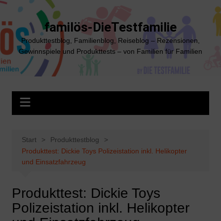
Zum
Inhalt
familös-DieTestfamilie
springen
Produkttestblog, Familienblog, Reiseblog – Rezensionen,
Gewinnspiele und Produkttests – von Familien für Familien
Start
Produkttestblog
Produkttest: Dickie Toys Polizeistation inkl. Helikopter
und Einsatzfahrzeug
Produkttest: Dickie Toys
Polizeistation inkl. Helikopter