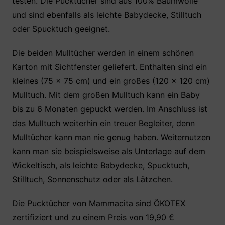
testen. Die Pucktücher sind aus 100% Baumwolle
e
er
s
e
n
und sind ebenfalls als leichte Babydecke, Stilltuch
b
A
st
oder Spucktuch geeignet.
o
p
o
p
Die beiden Mulltücher werden in einem schönen
k
Karton mit Sichtfenster geliefert. Enthalten sind ein
kleines (75 x 75 cm) und ein großes (120 × 120 cm)
Mulltuch. Mit dem großen Mulltuch kann ein Baby
bis zu 6 Monaten gepuckt werden. Im Anschluss ist
das Mulltuch weiterhin ein treuer Begleiter, denn
Mulltücher kann man nie genug haben. Weiternutzen
kann man sie beispielsweise als Unterlage auf dem
Wickeltisch, als leichte Babydecke, Spucktuch,
Stilltuch, Sonnenschutz oder als Lätzchen.
Die Pucktücher von Mammacita sind ÖKOTEX
zertifiziert und zu einem Preis von 19,90 €