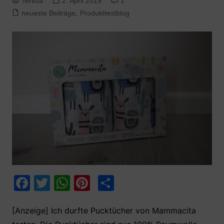
Teresa
2. April 2019
1
neueste Beiträge
,
Produkttestblog
F
T
W
Pi
T
a
w
h
nt
ei
c
itt
at
er
le
[Anzeige] Ich durfte Pucktücher von Mammacita