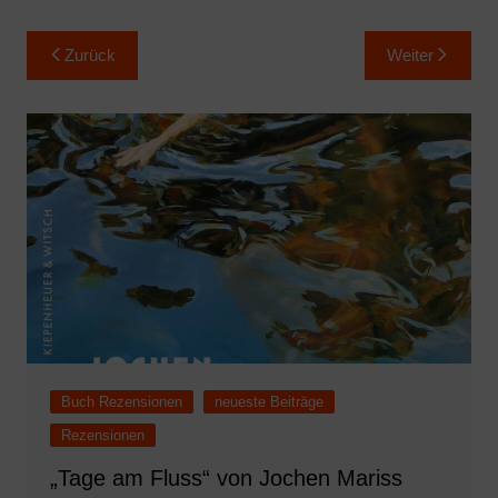
Beitragsnavigation
Zurück
Weiter
Buch Rezensionen
neueste Beiträge
Rezensionen
„Tage am Fluss“ von Jochen Mariss