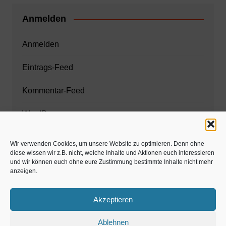
Anmelden
Anmelden
Eintrags-Feed
Kommentar-Feed
WordPress.org
Wir verwenden Cookies, um unsere Website zu optimieren. Denn ohne
diese wissen wir z.B. nicht, welche Inhalte und Aktionen euch interessieren
Zahnarzt München
und wir können euch ohne eure Zustimmung bestimmte Inhalte nicht mehr
anzeigen.
www.estaregistrierung.org – ESTA
Akzeptieren
Ablehnen