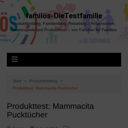
Zum
Inhalt
familös-DieTestfamilie
springen
Produkttestblog, Familienblog, Reiseblog – Rezensionen,
Gewinnspiele und Produkttests – von Familien für Familien
Start
Produkttestblog
Produkttest: Mammacita Pucktücher
Produkttest: Mammacita
Pucktücher