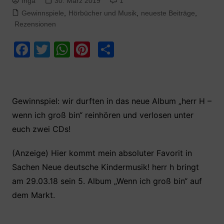
Inga
30. März 2019
1
Gewinnspiele
,
Hörbücher und Musik
,
neueste Beiträge
,
Rezensionen
F
T
W
Pi
T
a
w
h
nt
ei
c
itt
at
er
le
e
er
s
e
n
Gewinnspiel: wir durften in das neue Album „herr H –
b
A
st
wenn ich groß bin“ reinhören und verlosen unter
o
p
euch zwei CDs!
o
p
(Anzeige) Hier kommt mein absoluter Favorit in
k
Sachen Neue deutsche Kindermusik! herr h bringt
am 29.03.18 sein 5. Album „Wenn ich groß bin“ auf
dem Markt.