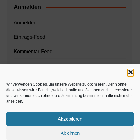
Anmelden
Anmelden
Eintrags-Feed
Kommentar-Feed
WordPress.org
Wir verwenden Cookies, um unsere Website zu optimieren. Denn ohne
diese wissen wir z.B. nicht, welche Inhalte und Aktionen euch interessieren
Zahnarzt München
und wir können euch ohne eure Zustimmung bestimmte Inhalte nicht mehr
anzeigen.
www.estaregistrierung.org – ESTA
Akzeptieren
Ablehnen
©familös - dieTestfamilie -