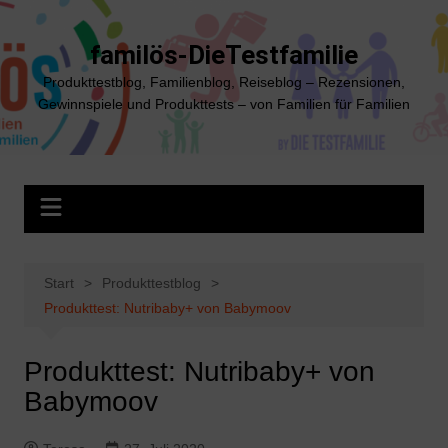
Zum
Inhalt
familös-DieTestfamilie
springen
Produkttestblog, Familienblog, Reiseblog – Rezensionen,
Gewinnspiele und Produkttests – von Familien für Familien
Start
Produkttestblog
Produkttest: Nutribaby+ von Babymoov
Produkttest: Nutribaby+ von
Babymoov