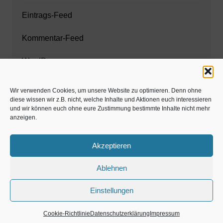
Eintrags-Feed
Kommentar-Feed
WordPress.org
Wir verwenden Cookies, um unsere Website zu optimieren. Denn ohne
diese wissen wir z.B. nicht, welche Inhalte und Aktionen euch interessieren
Zahnarzt München
und wir können euch ohne eure Zustimmung bestimmte Inhalte nicht mehr
anzeigen.
www.estaregistrierung.org – ESTA
Akzeptieren
Ablehnen
©familös - dieTestfamilie -
Einstellungen
Kolumne
Privates
Einschulung & Schulzeit
Weihnachten, Adventszeit
Magazin
Gastartikel
Cookie-Richtlinie
Datenschutzerklärung
Impressum