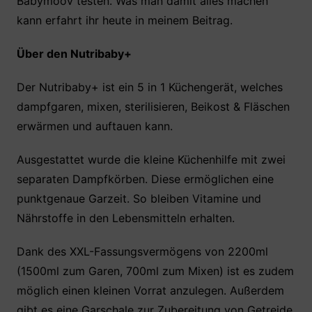
Babymoov testen. Was man damit alles machen
e
er
s
e
n
kann erfahrt ihr heute in meinem Beitrag.
b
A
st
o
p
Über den Nutribaby+
o
p
Der Nutribaby+ ist ein 5 in 1 Küchengerät, welches
k
dampfgaren, mixen, sterilisieren, Beikost & Fläschen
erwärmen und auftauen kann.
Ausgestattet wurde die kleine Küchenhilfe mit zwei
separaten Dampfkörben. Diese ermöglichen eine
punktgenaue Garzeit. So bleiben Vitamine und
Nährstoffe in den Lebensmitteln erhalten.
Dank des XXL-Fassungsvermögens von 2200ml
(1500ml zum Garen, 700ml zum Mixen) ist es zudem
möglich einen kleinen Vorrat anzulegen. Außerdem
gibt es eine Garschale zur Zubereitung von Getreide,