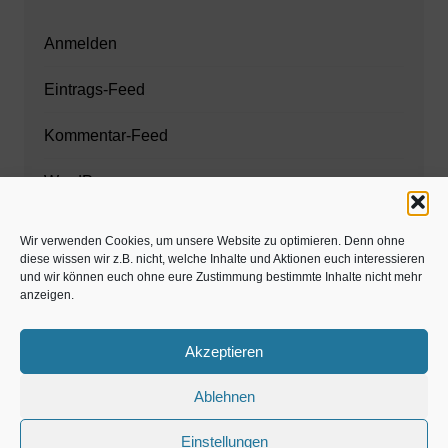
Anmelden
Eintrags-Feed
Kommentar-Feed
WordPress.org
Wir verwenden Cookies, um unsere Website zu optimieren. Denn ohne
diese wissen wir z.B. nicht, welche Inhalte und Aktionen euch interessieren
Zahnarzt München
und wir können euch ohne eure Zustimmung bestimmte Inhalte nicht mehr
anzeigen.
www.estaregistrierung.org – ESTA
Akzeptieren
Ablehnen
©familös - dieTestfamilie -
Einstellungen