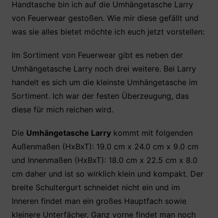
Handtasche bin ich auf die Umhängetasche Larry
e
er
s
e
n
von Feuerwear gestoßen. Wie mir diese gefällt und
b
A
st
was sie alles bietet möchte ich euch jetzt vorstellen:
o
p
o
p
Im Sortiment von Feuerwear gibt es neben der
k
Umhängetasche Larry noch drei weitere. Bei Larry
handelt es sich um die kleinste Umhängetasche im
Sortiment. Ich war der festen Überzeugung, das
diese für mich reichen wird.
Die
Umhängetasche Larry
kommt mit folgenden
Außenmaßen (HxBxT): 19.0 cm x 24.0 cm x 9.0 cm
und Innenmaßen (HxBxT): 18.0 cm x 22.5 cm x 8.0
cm daher und ist so wirklich klein und kompakt. Der
breite Schultergurt schneidet nicht ein und im
Inneren findet man ein großes Hauptfach sowie
kleinere Unterfächer. Ganz vorne findet man noch