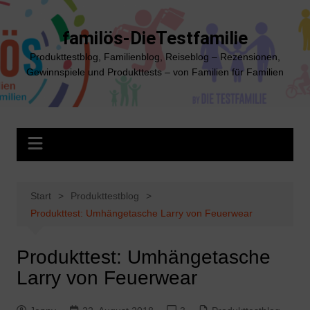
Zum
Inhalt
familös-DieTestfamilie
springen
Produkttestblog, Familienblog, Reiseblog – Rezensionen,
Gewinnspiele und Produkttests – von Familien für Familien
Start
Produkttestblog
Produkttest: Umhängetasche Larry von Feuerwear
Produkttest: Umhängetasche
Larry von Feuerwear