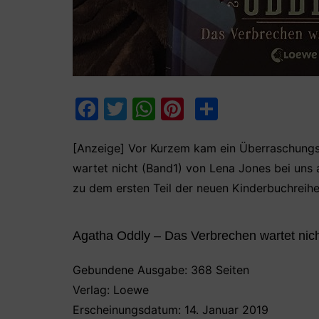
F
T
W
Pi
T
a
w
h
nt
ei
c
itt
at
er
le
[Anzeige] Vor Kurzem kam ein Überraschung
wartet nicht (Band1) von Lena Jones bei uns
e
er
s
e
n
zu dem ersten Teil der neuen Kinderbuchreihe
b
A
st
o
p
Agatha Oddly – Das Verbrechen wartet nic
o
p
k
Gebundene Ausgabe: 368 Seiten
Verlag: Loewe
Erscheinungsdatum: 14. Januar 2019