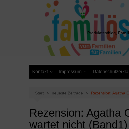
Zum
Inhalt
springen
Produkttestblog, Famil
Kontakt
Impressum
Datenschutzerklä
Presse
Cookie-Richtlinie (EU)
Daten anfordern /
Media Kit
Löschantrag
Start
neueste Beiträge
Rezension: Agatha O
Rezension: Agatha 
wartet nicht (Band1