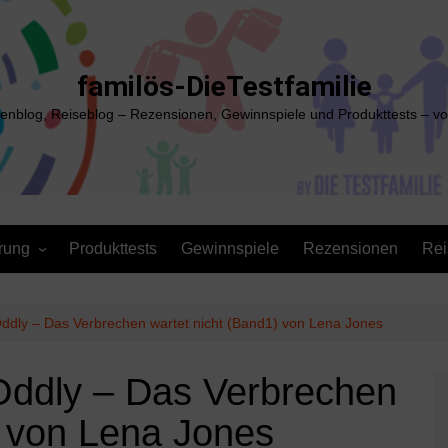
familös-DieTestfamilie
ienblog, Reiseblog – Rezensionen, Gewinnspiele und Produkttests – vo
rung
Produkttests
Gewinnspiele
Rezensionen
Rei
ddly – Das Verbrechen wartet nicht (Band1) von Lena Jones
Oddly – Das Verbrechen
) von Lena Jones