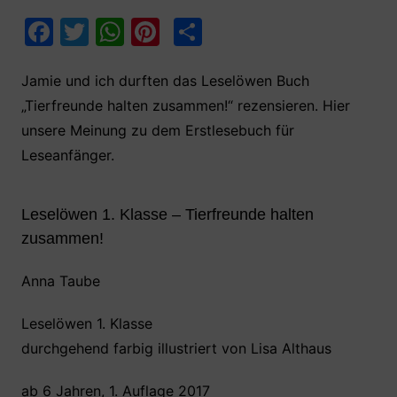
F
T
W
Pi
T
a
w
h
nt
ei
c
itt
at
er
le
Jamie und ich durften das Leselöwen Buch
„Tierfreunde halten zusammen!“ rezensieren. Hier
e
er
s
e
n
unsere Meinung zu dem Erstlesebuch für
b
A
st
Leseanfänger.
o
p
o
p
Leselöwen 1. Klasse – Tierfreunde halten
k
zusammen!
Anna Taube
Leselöwen 1. Klasse
durchgehend farbig illustriert von Lisa Althaus
ab 6 Jahren, 1. Auflage 2017