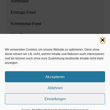
Anmelden
Eintrags-Feed
Kommentar-Feed
WordPress.org
Wir verwenden Cookies, um unsere Website zu optimieren. Denn ohne
diese wissen wir z.B. nicht, welche Inhalte und Aktionen euch interessieren
Zahnarzt München
und wir können euch ohne eure Zustimmung bestimmte Inhalte nicht mehr
anzeigen.
www.estaregistrierung.org – ESTA
Akzeptieren
Ablehnen
©familös - dieTestfamilie -
Einstellungen
Kolumne
Privates
Einschulung & Schulzeit
Weihnachten, Adventszeit
Magazin
Gastartikel