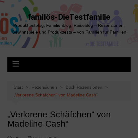
Zum
Inhalt
familös-DieTestfamilie
springen
Produkttestblog, Familienblog, Reiseblog – Rezensionen,
Gewinnspiele und Produkttests – von Familien für Familien
Start
Rezensionen
Buch Rezensionen
„Verlorene Schäfchen“ von Madeline Cash“
„Verlorene Schäfchen“ von
Madeline Cash“