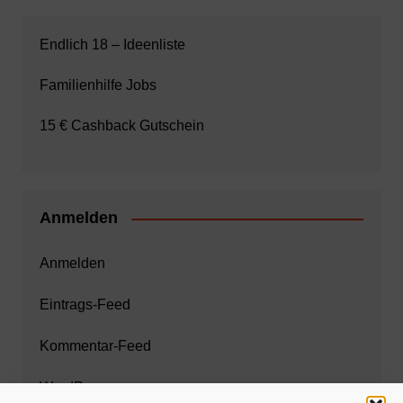
Endlich 18 – Ideenliste
Familienhilfe Jobs
15 € Cashback Gutschein
Anmelden
Anmelden
Eintrags-Feed
Kommentar-Feed
WordPress.org