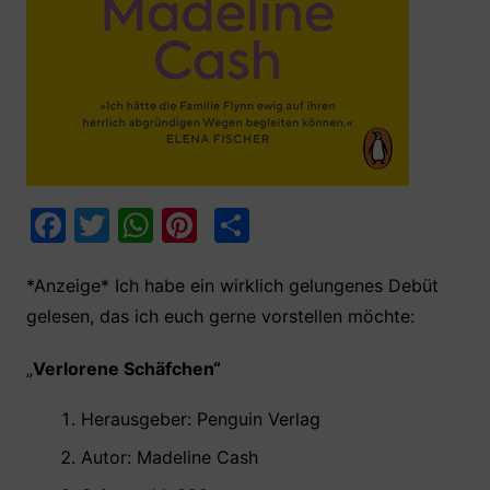
F
T
W
Pi
T
a
w
h
nt
ei
c
itt
at
er
le
*Anzeige* Ich habe ein wirklich gelungenes Debüt
gelesen, das ich euch gerne vorstellen möchte:
e
er
s
e
n
b
A
st
„
Verlorene Sch
äfchen
“
o
p
Herausgeber: Penguin Verlag ‎
o
p
Autor: Madeline Cash
k