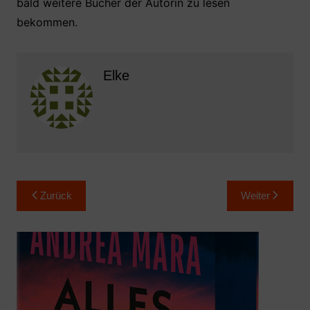
bald weitere Bücher der Autorin zu lesen
bekommen.
Elke
Beitragsnavigation
Zurück
Weiter