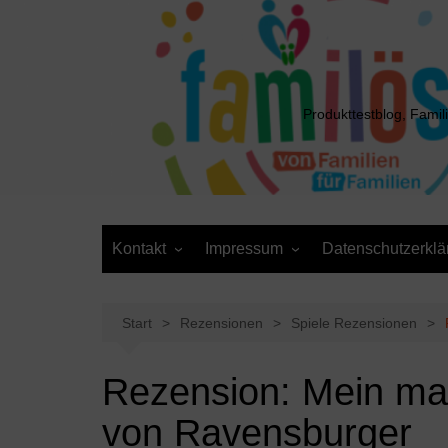
Zum
Inhalt
springen
Produkttestblog, Famil
Kontakt
Impressum
Datenschutzerklä
Presse
Cookie-Richtlinie (EU)
Daten anfordern /
Media Kit
Löschantrag
Start
Rezensionen
Spiele Rezensionen
Rezension: Mein mag
von Ravensburger