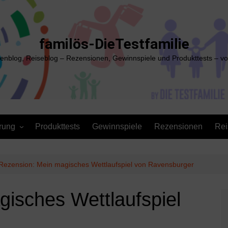
familös-DieTestfamilie
ienblog, Reiseblog – Rezensionen, Gewinnspiele und Produkttests – vo
rung
Produkttests
Gewinnspiele
Rezensionen
Rei
Rezension: Mein magisches Wettlaufspiel von Ravensburger
isches Wettlaufspiel