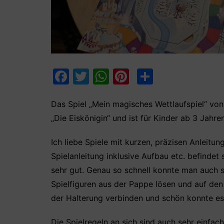
F
T
W
Pi
T
a
w
h
nt
ei
c
itt
at
er
le
Das Spiel „Mein magisches Wettlaufspiel“ von
„Die Eiskönigin“ und ist für Kinder ab 3 Jahre
e
er
s
e
n
b
A
st
Ich liebe Spiele mit kurzen, präzisen Anleitu
o
p
Spielanleitung inklusive Aufbau etc. befindet 
o
p
sehr gut. Genau so schnell konnte man auch sc
k
Spielfiguren aus der Pappe lösen und auf den
der Halterung verbinden und schön konnte es
Die Spielregeln an sich sind auch sehr einfac