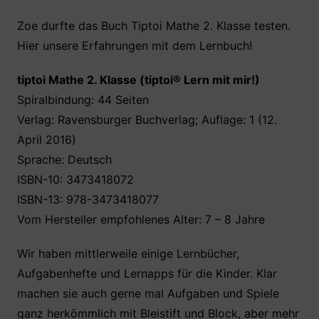
a
w
h
nt
ei
c
itt
at
er
le
Zoe durfte das Buch Tiptoi Mathe 2. Klasse testen.
Hier unsere Erfahrungen mit dem Lernbuch!
e
er
s
e
n
b
A
st
tiptoi Mathe 2. Klasse (tiptoi® Lern mit mir!)
o
p
Spiralbindung: 44 Seiten
o
p
Verlag: Ravensburger Buchverlag; Auflage: 1 (12.
k
April 2016)
Sprache: Deutsch
ISBN-10: 3473418072
ISBN-13: 978-3473418077
Vom Hersteller empfohlenes Alter: 7 – 8 Jahre
Wir haben mittlerweile einige Lernbücher,
Aufgabenhefte und Lernapps für die Kinder. Klar
machen sie auch gerne mal Aufgaben und Spiele
ganz herkömmlich mit Bleistift und Block, aber mehr