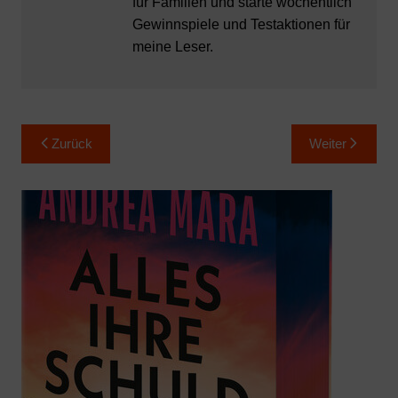
für Familien und starte wöchentlich
Gewinnspiele und Testaktionen für
meine Leser.
Beitragsnavigation
Zurück
Weiter