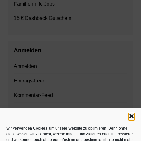
Familienhilfe Jobs
15 € Cashback Gutschein
Anmelden
Anmelden
Eintrags-Feed
Kommentar-Feed
WordPress.org
Wir verwenden Cookies, um unsere Website zu optimieren. Denn ohne
diese wissen wir z.B. nicht, welche Inhalte und Aktionen euch interessieren
Zahnarzt München
und wir können euch ohne eure Zustimmung bestimmte Inhalte nicht mehr