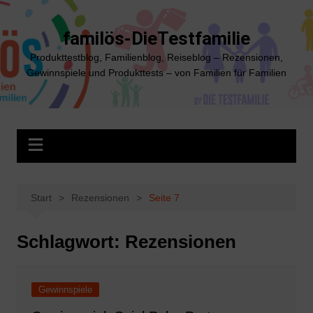
Zum
Inhalt
familös-DieTestfamilie
springen
Produkttestblog, Familienblog, Reiseblog – Rezensionen,
Gewinnspiele und Produkttests – von Familien für Familien
Start
Rezensionen
Seite 7
Schlagwort:
Rezensionen
Gewinnspiele