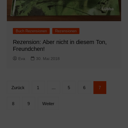
Buch Rezensionen
Rezensionen
Rezension: Aber nicht in diesem Ton,
Freundchen!
Eva
30. Mai 2018
Seitennummerierung
Zurück
1
…
5
6
7
der
Beiträge
8
9
Weiter