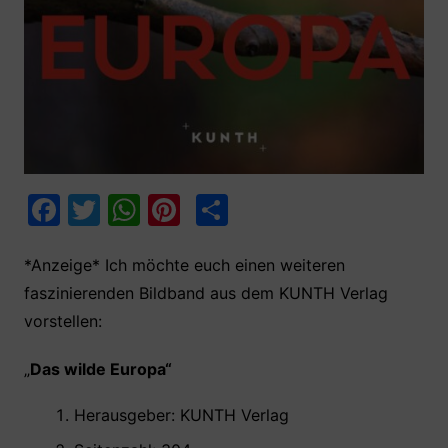
F
T
W
Pi
T
a
w
h
nt
ei
c
itt
at
er
le
*Anzeige* Ich möchte euch einen weiteren
faszinierenden Bildband aus dem KUNTH Verlag
e
er
s
e
n
vorstellen:
b
A
st
o
p
„
Das w
ilde E
uropa“
o
p
Herausgeber: ‎KUNTH Verlag
k