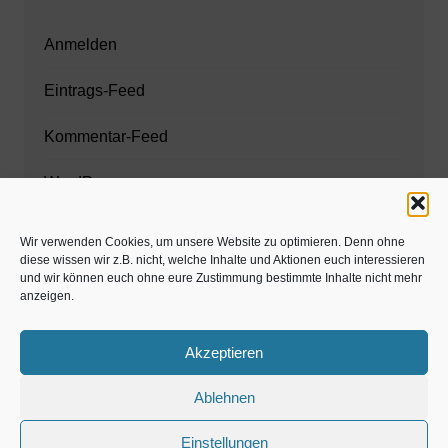
Anmelden
Eintrags-Feed
Kommentar-Feed
WordPress.org
Wir verwenden Cookies, um unsere Website zu optimieren. Denn ohne
diese wissen wir z.B. nicht, welche Inhalte und Aktionen euch interessieren
Zahnarzt München
und wir können euch ohne eure Zustimmung bestimmte Inhalte nicht mehr
anzeigen.
www.estaregistrierung.org – ESTA
Akzeptieren
Ablehnen
©familös - dieTestfamilie -
Einstellungen