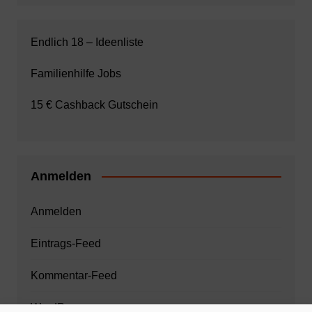
Endlich 18 – Ideenliste
Familienhilfe Jobs
15 € Cashback Gutschein
Anmelden
Anmelden
Eintrags-Feed
Kommentar-Feed
WordPress.org