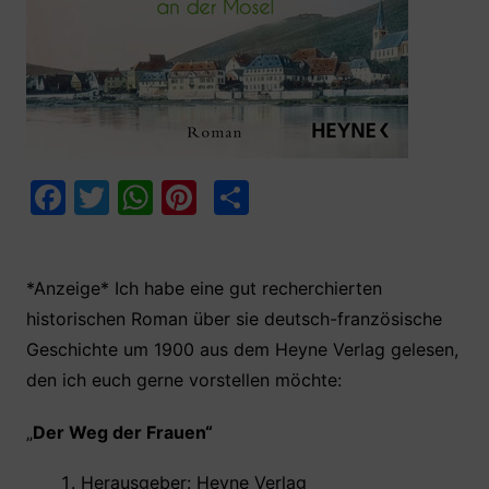
F
T
W
Pi
T
a
w
h
nt
ei
c
itt
at
er
le
*Anzeige* Ich habe eine gut recherchierten
e
er
s
e
n
historischen Roman über sie deutsch-französische
b
A
st
Geschichte um 1900 aus dem Heyne Verlag gelesen,
o
p
den ich euch gerne vorstellen möchte:
o
p
k
„
D
er Weg der Frauen
“
Herausgeber: ‎Heyne Verlag