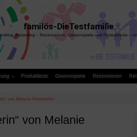
familös-DieTestfamilie
ienblog, Reiseblog – Rezensionen, Gewinnspiele und Produkttests – vo
rung
Produkttests
Gewinnspiele
Rezensionen
Rei
rin“ von Melanie Metzenthin
erin“ von Melanie