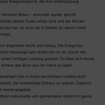
isch Kriegsversehrte, die ihre Unterstützung
 Hermann Braun – ermordet wurde, spricht
mstände seines Todes unklar sind und der Mörder
raut hat, ist auch sie in Gefahr. Es dauert nicht
rmisst.
ich angenehm leicht und flüssig. Die Ereignisse
häre Hamburgs kam direkt bei mir an. Durch die
n einen richtigen Lesesog geraten. Es lässt sich immer
es schwer das Buch aus der Hand zu legen.
 damaligen Zeit in ihrem beruflichem Umfeld nicht
r bereit, die notwendige Distanz zu wahren. Dadurch
ut wiedergegeben.
deren individuelle und gemeinsame Arbeit ich gerne