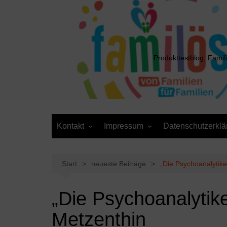
Zum
Inhalt
springen
Produkttestblog, Famil
Kontakt
Impressum
Datenschutzerklä
Presse
Cookie-Richtlinie (EU)
Daten anfordern /
Media Kit
Löschantrag
Start
neueste Beiträge
„Die Psychoanalytike
„Die Psychoanalytik
Metzenthin