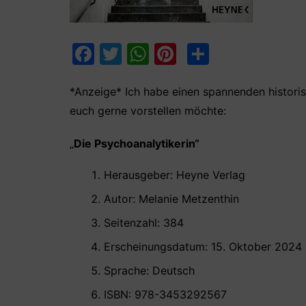
F
T
W
Pi
T
a
w
h
nt
ei
c
itt
at
er
le
*Anzeige* Ich habe einen spannenden histor
euch gerne vorstellen möchte:
e
er
s
e
n
b
A
st
„
Die Psychoanalytikerin
“
o
p
Herausgeber: Heyne Verlag ‎
o
p
Autor: Melanie Metzenthin
k
Seitenzahl: 384
Erscheinungsdatum: 15. Oktober 2024
Sprache: Deutsch
ISBN: 978-3453292567 ‎ ‎