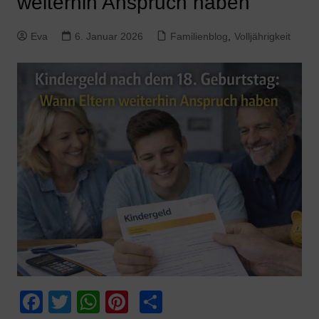
weiterhin Anspruch haben
Eva
6. Januar 2026
Familienblog
,
Volljährigkeit
F
T
W
Pi
T