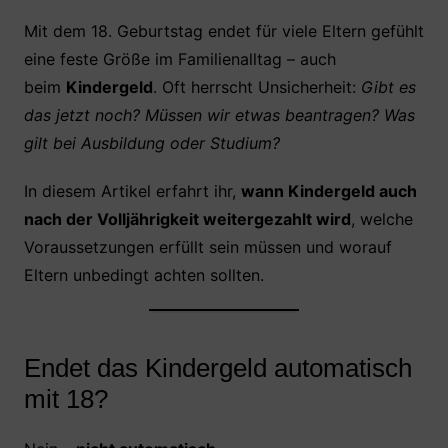
a
w
h
nt
ei
c
itt
at
er
le
Mit dem 18. Geburtstag endet für viele Eltern gefühlt
eine feste Größe im Familienalltag – auch
e
er
s
e
n
beim
Kindergeld
. Oft herrscht Unsicherheit:
Gibt es
b
A
st
das jetzt noch? Müssen wir etwas beantragen? Was
o
p
gilt bei Ausbildung oder Studium?
o
p
k
In diesem Artikel erfahrt ihr,
wann Kindergeld auch
nach der Volljährigkeit weitergezahlt wird
, welche
Voraussetzungen erfüllt sein müssen und worauf
Eltern unbedingt achten sollten.
Endet das Kindergeld automatisch
mit 18?