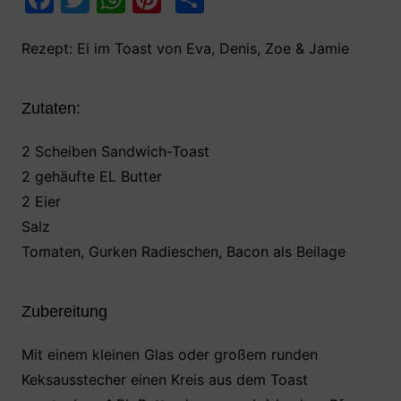
a
w
h
nt
ei
c
itt
at
er
le
Rezept: Ei im Toast von Eva, Denis, Zoe & Jamie
e
er
s
e
n
b
A
st
Zutaten:
o
p
2 Scheiben Sandwich-Toast
o
p
2 gehäufte EL Butter
k
2 Eier
Salz
Tomaten, Gurken Radieschen, Bacon als Beilage
Zubereitung
Mit einem kleinen Glas oder großem runden
Keksausstecher einen Kreis aus dem Toast