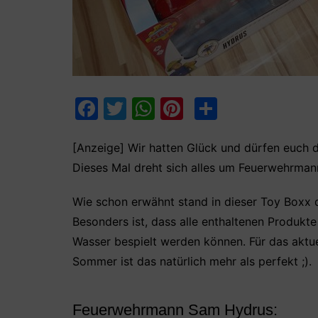
F
T
W
Pi
T
a
w
h
nt
ei
c
itt
at
er
le
[Anzeige] Wir hatten Glück und dürfen euch d
Dieses Mal dreht sich alles um Feuerwehrma
e
er
s
e
n
b
A
st
Wie schon erwähnt stand in dieser Toy Boxx
o
p
Besonders ist, dass alle enthaltenen Produkt
o
p
Wasser bespielt werden können. Für das aktu
k
Sommer ist das natürlich mehr als perfekt ;).
Feuerwehrmann Sam Hydrus: