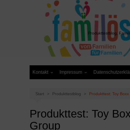
Zum
Inhalt
springen
Produkttestblog, Famil
Kontakt
Impressum
Datenschutzerklä
Presse
Cookie-Richtlinie (EU)
Daten anfordern /
Media Kit
Löschantrag
Start
Produkttestblog
Produkttest: Toy Boxx
Produkttest: Toy Bo
Group