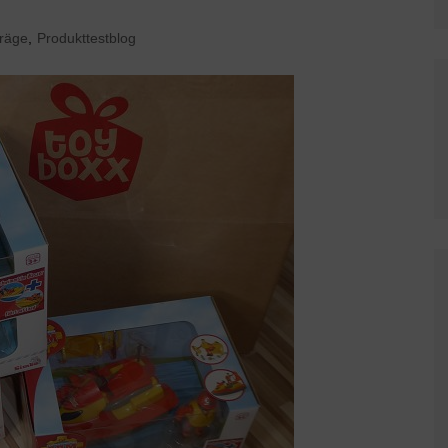
träge
,
Produkttestblog