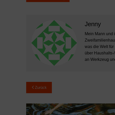
Jenny
Mein Mann und i
Zweifamilienhaus
was die Welt für
über Haushalts-/
an Werkzeug und 
Beitragsnavigation
Zurück