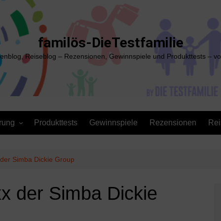
familös-DieTestfamilie
ienblog, Reiseblog – Rezensionen, Gewinnspiele und Produkttests – vo
rung
Produkttests
Gewinnspiele
Rezensionen
Rei
 der Simba Dickie Group
xx der Simba Dickie