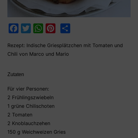
F
T
W
Pi
T
a
w
h
nt
ei
c
itt
at
er
le
Rezept: Indische Griesplätzchen mit Tomaten und
Chili von Marco und Mario
e
er
s
e
n
b
A
st
o
p
Zutaten
o
p
Für vier Personen:
k
2 Frühlingszwiebeln
1 grüne Chilischoten
2 Tomaten
2 Knoblauchzehen
150 g Weichweizen Gries