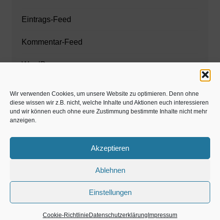
Eintrags-Feed
Kommentar-Feed
WordPress.org
Wir verwenden Cookies, um unsere Website zu optimieren. Denn ohne
diese wissen wir z.B. nicht, welche Inhalte und Aktionen euch interessieren
Zahnarzt München
und wir können euch ohne eure Zustimmung bestimmte Inhalte nicht mehr
anzeigen.
www.estaregistrierung.org – ESTA
Akzeptieren
Ablehnen
©familös - dieTestfamilie -
Einstellungen
Kolumne
Privates
Einschulung & Schulzeit
Weihnachten, Adventszeit
Magazin
Gastartikel
Cookie-Richtlinie
Datenschutzerklärung
Impressum