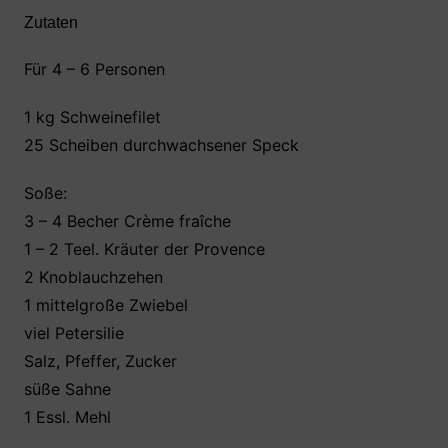
b
A
st
Zutaten
o
p
Für 4 – 6 Personen
o
p
k
1 kg Schweinefilet
25 Scheiben durchwachsener Speck
Soße:
3 – 4 Becher Crème fraîche
1 – 2 Teel. Kräuter der Provence
2 Knoblauchzehen
1 mittelgroße Zwiebel
viel Petersilie
Salz, Pfeffer, Zucker
süße Sahne
1 Essl. Mehl