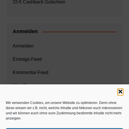
15 € Cashback Gutschein
Anmelden
Anmelden
Eintrags-Feed
Kommentar-Feed
WordPress.org
Wir verwenden Cookies, um unsere Website zu optimieren. Denn ohne
diese wissen wir z.B. nicht, welche Inhalte und Aktionen euch interessieren
Zahnarzt München
und wir können euch ohne eure Zustimmung bestimmte Inhalte nicht mehr
anzeigen.