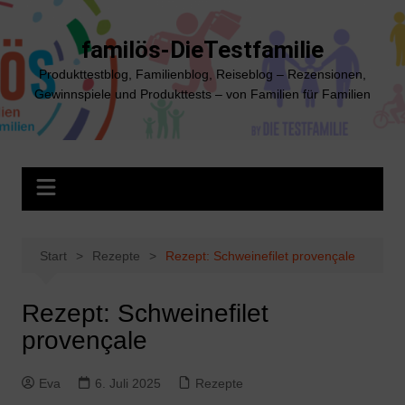
Zum
Inhalt
familös-DieTestfamilie
springen
Produkttestblog, Familienblog, Reiseblog – Rezensionen,
Gewinnspiele und Produkttests – von Familien für Familien
Start
Rezepte
Rezept: Schweinefilet provençale
Rezept: Schweinefilet
provençale
Eva
6. Juli 2025
Rezepte