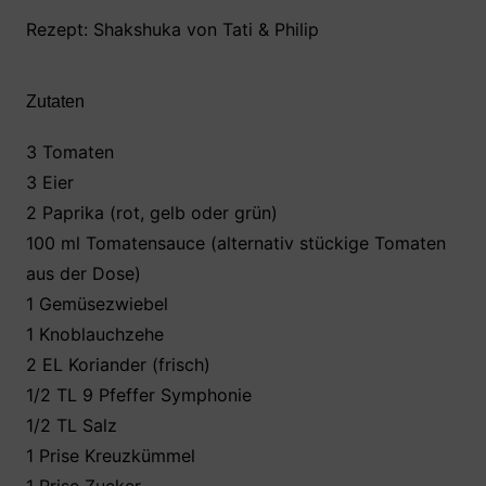
a
w
h
nt
ei
c
itt
at
er
le
Rezept: Shakshuka von Tati & Philip
e
er
s
e
n
b
A
st
Zutaten
o
p
3 Tomaten
o
p
3 Eier
k
2 Paprika (rot, gelb oder grün)
100 ml Tomatensauce (alternativ stückige Tomaten
aus der Dose)
1 Gemüsezwiebel
1 Knoblauchzehe
2 EL Koriander (frisch)
1/2 TL 9 Pfeffer Symphonie
1/2 TL Salz
1 Prise Kreuzkümmel
1 Prise Zucker