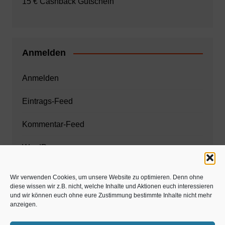
15 € Cashback Gutschein
Anmelden
Anmelden
Eintrags-Feed
Kommentar-Feed
WordPress.org
Wir verwenden Cookies, um unsere Website zu optimieren. Denn ohne
diese wissen wir z.B. nicht, welche Inhalte und Aktionen euch interessieren
Zahnarzt München
und wir können euch ohne eure Zustimmung bestimmte Inhalte nicht mehr
anzeigen.
www.estaregistrierung.org – ESTA