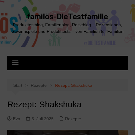
Zum
Inhalt
familös-DieTestfamilie
springen
Produkttestblog, Familienblog, Reiseblog – Rezensionen,
Gewinnspiele und Produkttests – von Familien für Familien
Start
Rezepte
Rezept: Shakshuka
Rezept: Shakshuka
Eva
5. Juli 2025
Rezepte