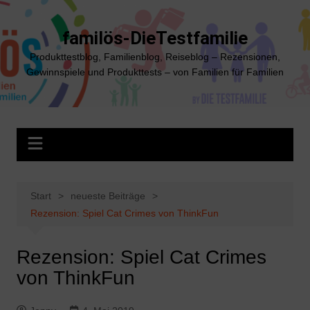
Zum
Inhalt
familös-DieTestfamilie
springen
Produkttestblog, Familienblog, Reiseblog – Rezensionen,
Gewinnspiele und Produkttests – von Familien für Familien
Start
neueste Beiträge
Rezension: Spiel Cat Crimes von ThinkFun
Rezension: Spiel Cat Crimes
von ThinkFun