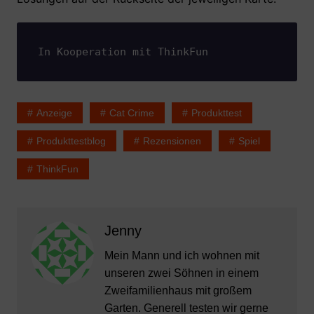
In Kooperation mit ThinkFun
Anzeige
Cat Crime
Produkttest
Produkttestblog
Rezensionen
Spiel
ThinkFun
Jenny
Mein Mann und ich wohnen mit
unseren zwei Söhnen in einem
Zweifamilienhaus mit großem
Garten. Generell testen wir gerne