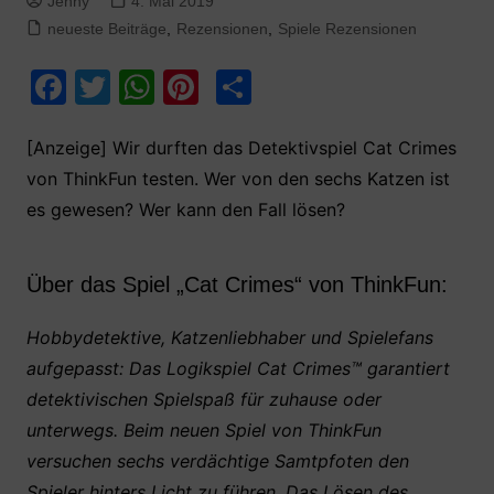
Jenny
4. Mai 2019
neueste Beiträge
,
Rezensionen
,
Spiele Rezensionen
F
T
W
Pi
T
a
w
h
nt
ei
c
itt
at
er
le
[Anzeige] Wir durften das Detektivspiel Cat Crimes
von ThinkFun testen. Wer von den sechs Katzen ist
e
er
s
e
n
es gewesen? Wer kann den Fall lösen?
b
A
st
o
p
Über das Spiel „Cat Crimes“ von ThinkFun:
o
p
k
Hobbydetektive, Katzenliebhaber und Spielefans
aufgepasst: Das Logikspiel Cat Crimes™ garantiert
detektivischen Spielspaß für zuhause oder
unterwegs. Beim neuen Spiel von ThinkFun
versuchen sechs verdächtige Samtpfoten den
Spieler hinters Licht zu führen. Das Lösen des